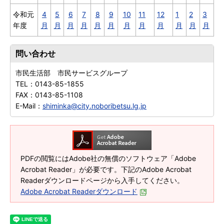
令和元
4
5
6
7
8
9
10
11
12
1
2
3
年度
月
月
月
月
月
月
月
月
月
月
月
月
問い合わせ
市民生活部 市民サービスグループ
TEL：
0143-85-1855
FAX：
0143-85-1108
E-Mail：
shiminka@city.noboribetsu.lg.jp
PDFの閲覧にはAdobe社の無償のソフトウェア「Adobe
Acrobat Reader」が必要です。下記のAdobe Acrobat
Readerダウンロードページから入手してください。
Adobe Acrobat Readerダウンロード