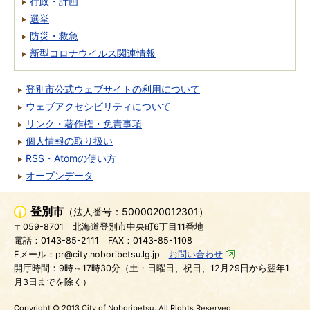
行政・計画
選挙
防災・救急
新型コロナウイルス関連情報
登別市公式ウェブサイトの利用について
ウェブアクセシビリティについて
リンク・著作権・免責事項
個人情報の取り扱い
RSS・Atomの使い方
オープンデータ
登別市
（法人番号：5000020012301）
〒059-8701
北海道登別市中央町6丁目11番地
電話：0143-85-2111
FAX：0143-85-1108
Eメール：pr@city.noboribetsu.lg.jp
お問い合わせ
開庁時間：9時～17時30分（土・日曜日、祝日、12月29日から翌年1
月3日までを除く）
Copyright © 2013 City of Noboribetsu. All Rights Reserved.