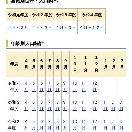
国籍別世帯・人口調べ
令和元年度
令和２年度
令和３年度
令和４年度
４月～３月
４月～３月
４月～３月
４月～１２月
年齢別人口統計
１
１
１
４
５
６
７
８
９
１
２
３
年度
０
１
２
月
月
月
月
月
月
月
月
月
月
月
月
令和４
4
5
6
7
8
9
10
11
12
年度
月
月
月
月
月
月
月
月
月
令和３
4
5
6
7
8
9
10
11
12
1
2
3
年度
月
月
月
月
月
月
月
月
月
月
月
月
令和２
4
5
6
7
8
9
10
11
12
1
2
3
年度
月
月
月
月
月
月
月
月
月
月
月
月