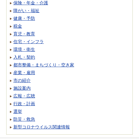
保険・年金・介護
障がい・福祉
健康・予防
税金
育児・教育
住宅・インフラ
環境・衛生
入札・契約
都市整備・まちづくり・空き家
産業・雇用
市の紹介
施設案内
広報・広聴
行政・計画
選挙
防災・救急
新型コロナウイルス関連情報