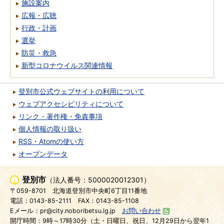
施設案内
広報・広聴
行政・計画
選挙
防災・救急
新型コロナウイルス関連情報
登別市公式ウェブサイトの利用について
ウェブアクセシビリティについて
リンク・著作権・免責事項
個人情報の取り扱い
RSS・Atomの使い方
オープンデータ
登別市
（法人番号：5000020012301）
〒059-8701
北海道登別市中央町6丁目11番地
電話：0143-85-2111
FAX：0143-85-1108
Eメール：pr@city.noboribetsu.lg.jp
お問い合わせ
開庁時間：9時～17時30分（土・日曜日、祝日、12月29日から翌年1