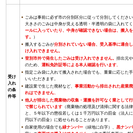
ごみは事前に必ず市の分別区分に従って分別してください
大きさのごみは中身が見える透明・半透明の袋に入れてく
ールに入っていたり、中身が確認できない場合は、搬入を
す。
）
搬入するごみが
分別されていない場合、受入基準に適合し
け入れできません。
登別市外で発生したごみは受け入れできません。
排出元や
のため、
運転免許証等による本人確認を行います
。
指定ごみ袋に入れて搬入された場合でも、重量に応じた手
受け
いいただきます。
入れ
建設業で生じた廃材など、
事業活動から排出された産業廃
の条
れはできません
。
件等
他人が排出した廃棄物の収集・運搬を許可なく業として行
で禁じられています
（廃棄物の処理及び清掃に関する法律
と、５年以下の懲役若しくは１千万円以下の罰金（法人に
円以下の罰金）に処せられることがあります。
自家使用の場合でも
緑ナンバー
（緑地に白字）、
黒ナンバ