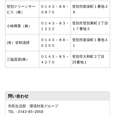
登別クリーンサー
０１４３－８８－
登別市新栄町１番地３
ビス（株）
０８７０
９
０１４３－８３－
登別市登別東町２丁目
小林興業（株）
１２２２
１７番地３
０１４３－８８－
登別市新栄町１番地４
(有）登和清掃
０２００
１
０１４３－８５－
登別市大和町２丁目
三協資源(株）
４２７０
25番地１
問い合わせ
市民生活部 環境対策グループ
TEL：
0143-85-2958