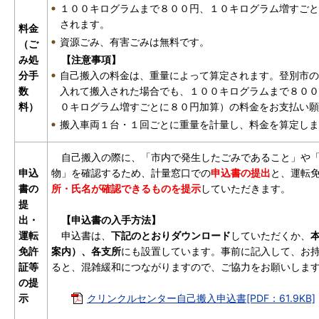
１００キログラムまで８００円、１０キログラム増すごと
されます。
料金
資源ごみ、有害ごみは無料です。
（ご
み処
【注意事項】
分手
自己搬入の料金は、重量によって算定されます。登別市の
数
入れて搬入された場合でも、１００キログラムまで８００
料）
０キログラム増すごとに８０円加算）の料金をお支払い願
搬入車両１台・１回ごとに重量を計量し、料金を算定しま
自己搬入の際に、「市内で発生したごみであること」や「
申込
物」を確認するため、計量窓口での
申込書の提出
と、運転
書の
所・氏名が確認できるものを提示
していただきます。
提
出・
【申込書の入手方法】
運転
申込書は、
下記のとおりダウンロード
していただくか、
免許
案内）、各支所
にも設置しています。事前に記入して、お
証等
ると、混雑緩和につながりますので、ご協力をお願いしま
の提
示
クリンクルセンター自己搬入申込書[PDF：61.9KB]