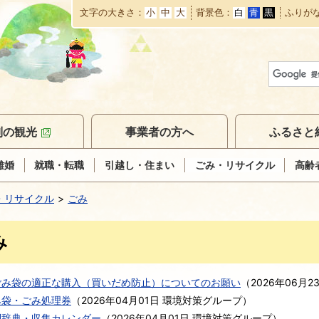
文字の大きさ
小
中
大
背景色
白
青
黒
ふりが
本
文
へ
移
動
別の観光
事業者の方へ
ふるさと
離婚
就職・転職
引越し・住まい
ごみ・リサイクル
高齢
・リサイクル
ごみ
み
ごみ袋の適正な購入（買いだめ防止）についてのお願い
（
2026年06月2
み袋・ごみ処理券
（
2026年04月01日
環境対策グループ
）
別辞典・収集カレンダー
（
2026年04月01日
環境対策グループ
）