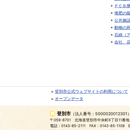
ＰＣＢ
堆肥の
公共施
動物の
石綿（
会社、
登別市公式ウェブサイトの利用について
オープンデータ
登別市
（法人番号：5000020012301
〒059-8701
北海道登別市中央町6丁目11番地
電話：0143-85-2111
FAX：0143-85-1108