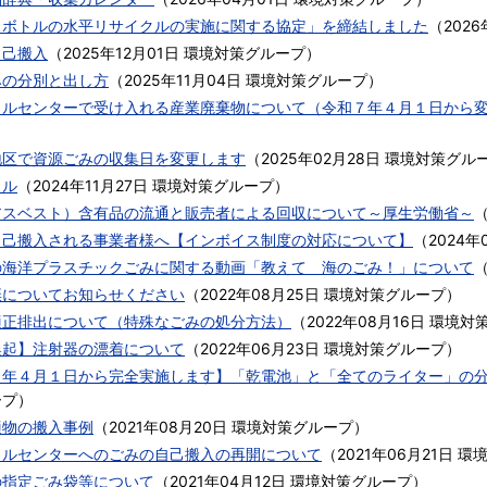
トボトルの水平リサイクルの実施に関する協定」を締結しました
（
2026
自己搬入
（
2025年12月01日
環境対策グループ
）
みの分別と出し方
（
2025年11月04日
環境対策グループ
）
クルセンターで受け入れる産業廃棄物について（令和７年４月１日から
地区で資源ごみの収集日を変更します
（
2025年02月28日
環境対策グル
クル
（
2024年11月27日
環境対策グループ
）
アスベスト）含有品の流通と販売者による回収について～厚生労働省～
自己搬入される事業者様へ【インボイス制度の対応について】
（
2024年
の海洋プラスチックごみに関する動画「教えて 海のごみ！」について
棄についてお知らせください
（
2022年08月25日
環境対策グループ
）
適正排出について（特殊なごみの処分方法）
（
2022年08月16日
環境対
喚起】注射器の漂着について
（
2022年06月23日
環境対策グループ
）
４年４月１日から完全実施します】「乾電池」と「全てのライター」の
ープ
）
適物の搬入事例
（
2021年08月20日
環境対策グループ
）
クルセンターへのごみの自己搬入の再開について
（
2021年06月21日
環
の指定ごみ袋等について
（
2021年04月12日
環境対策グループ
）