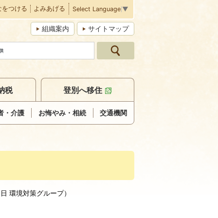
なをつける
よみあげる
Select Language
▼
組織案内
サイトマップ
納税
登別へ移住
者・介護
お悔やみ・相続
交通機関
3日
環境対策グループ
）