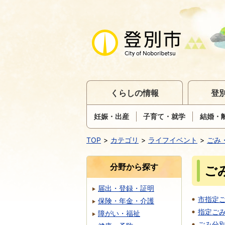
くらしの情報
登
妊娠・出産
子育て・就学
結婚・
TOP
カテゴリ
ライフイベント
ごみ
分野から探す
ご
届出・登録・証明
市指定
保険・年金・介護
指定ご
障がい・福祉
ごみ分