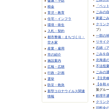
健康・予防
「ペッ
税金
ごみの
育児・教育
家庭ご
住宅・インフラ
クリン
環境・衛生
プ
）
入札・契約
一部の
都市整備・まちづくり・
リサイ
空き家
石綿（
産業・雇用
ごみを
市の紹介
北海道
施設案内
不法投
広報・広聴
ごみの
行政・計画
【注意
選挙
【令和
防災・救急
策グル
新型コロナウイルス関連
処理不
情報
クリン
旧料金