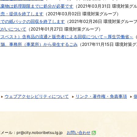
廃棄物は処理期限までに処分が必要です
（
2021年03月31日
環境対策グ
販売・提供を終了します
（
2021年03月02日
環境対策グループ
）
設での紙パックの回収を終了します
（
2021年02月26日
環境対策グルー
死がいについて
（
2021年01月27日
環境対策グループ
）
アスベスト）含有品の流通と販売者による回収について～厚生労働省～
店舗、事務所（事業所）から発生するごみ
（
2017年11月15日
環境対策グ
ウェブアクセシビリティについて
リンク・著作権・免責事項
）
Eメール：pr@city.noboribetsu.lg.jp
お問い合わせ