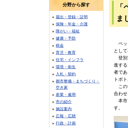
分野から探す
「
ま
届出・登録・証明
保険・年金・介護
障がい・福祉
健康・予防
ペット
税金
として
育児・教育
登別市
住宅・インフラ
進する
環境・衛生
者であ
入札・契約
トボト
都市整備・まちづくり・
この協
空き家
合わせ
産業・雇用
本市と
市の紹介
す。
施設案内
広報・広聴
行政・計画