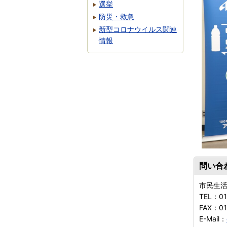
選挙
防災・救急
新型コロナウイルス関連
情報
問い合
市民生
TEL：
0
FAX：
0
E-Mail：