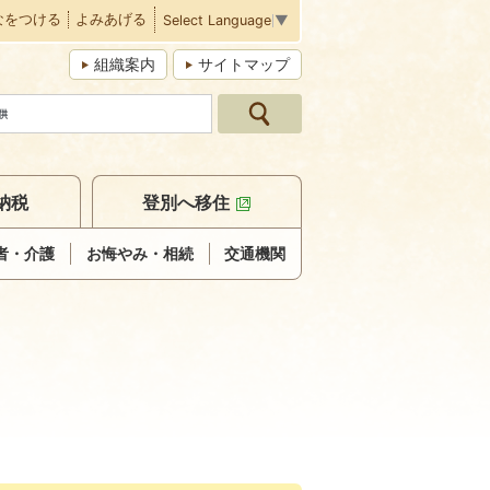
なをつける
よみあげる
Select Language
▼
組織案内
サイトマップ
納税
登別へ移住
者・介護
お悔やみ・相続
交通機関