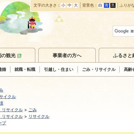
文字の大きさ
小
中
大
背景色
白
青
黒
ふりが
本
文
へ
移
動
別の観光
事業者の方へ
ふるさと
離婚
就職・転職
引越し・住まい
ごみ・リサイクル
高齢
み
サイクル
境
・リサイクル
ごみ
・リサイクル
リサイクル
ープ