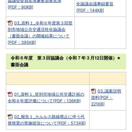
協議会委員名簿兼参加者名簿
化協議会議事録要旨
[PDF：90KB]
[PDF：144KB]
03_資料１_令和６年度第３回登
別市地域公共交通活性化協議会
（書面会議）の開催結果について
[PDF：395KB]
令和６年度 第３回協議会（令和７年３月12日開催）※
書面会議
03_議案説明
01_資料１_登別市地域公共交通計画の
資料[PDF：
令和６年度評価について[PDF：136KB]
221KB]
02_報告１_カルルス路線廃止に伴う代
替措置の実施状況について[PDF：57.5KB]