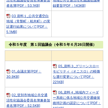
活性化協議会委員名簿兼参加
地域公共交通活性化協議会議事
者名簿[PDF：53.1KB]
録要旨[PDF：143KB]
03 資料１_公共交通空白
地域（常盤町・柏木町）の実
証運行結果について[PDF：
5.1MB]
令和５年度 第１回協議会（令和５年６月26日開催）
05_資料３_グリーンスロー
01_会議次第[PDF：
モビリティ（オニスロ）の軽微
30.9KB]
な運行変更について[PDF：
221KB]
06_資料４_地域内フィーダ
02_登別市地域公共交通
ー系統に係る地域公共交通確保
活性化協議会委員名簿兼参加
維持計画の認定について[PDF：
者名簿[PDF：52.5KB]