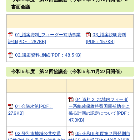
書面会議
01_議案資料_フィーダー補助事業
03_議案説明資料
評価[PDF：287KB]
[PDF：157KB]
02_議案資料_別紙[PDF：48.5KB]
令和５年度 第２回協議会（令和５年11月27日開催）
04 資料２_地域内フィーダ
01 会議次第[PDF：
ー系統確保維持費国庫補助金に
27.9KB]
係る計画の認定について[PDF：
47.3KB]
02 登別市地域公共交通
05 令和５年度第２回登別市