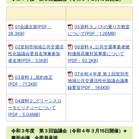
01会議次第[PDF：
05資料３_バスの乗り方教室
26.3KB]
について[PDF：1.26MB]
02登別市地域公共交通活
06資料４_公共交通事業者燃
性化協議会委員名簿兼参加
料価格高騰対策事業について
者名簿[PDF：53KB]
[PDF：92.2KB]
07令和４年度 第１回登別市
03資料１_規約改正
地域公共交通活性化協議会議事
[PDF：77.2KB]
録要旨[PDF：164KB]
04資料２_グリーンスロ
ーモビリティーについて
[PDF：5.04MB]
令和３年度 第３回協議会（令和４年３月15日開催）※
書面会議 全委員承認