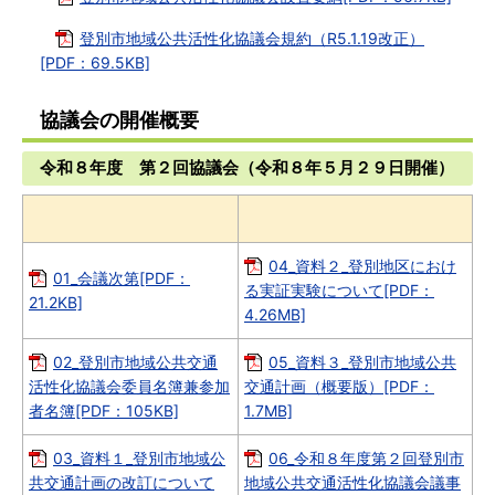
登別市地域公共活性化協議会規約（R5.1.19改正）
[PDF：69.5KB]
協議会の開催概要
令和８年度 第２回協議会（令和８年５月２９日開催）
04_資料２_登別地区におけ
01_会議次第[PDF：
る実証実験について[PDF：
21.2KB]
4.26MB]
02_登別市地域公共交通
05_資料３_登別市地域公共
活性化協議会委員名簿兼参加
交通計画（概要版）[PDF：
者名簿[PDF：105KB]
1.7MB]
03_資料１_登別市地域公
06_令和８年度第２回登別市
共交通計画の改訂について
地域公共交通活性化協議会議事