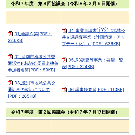
令和７年度 第３回協議会（令和８年２月５日開催）
04_事業量調書①②（地域公
01_会議次第[PDF：
共交通調査事業（計画策定・アッ
22.6KB]
プデート化））[PDF：636KB]
02_登別市地域公共交
05_R8調査等事業：要望一覧
通活性化協議会委員名簿兼
表[PDF：224KB]
参加者名簿[PDF：89KB]
03_登別市地域公共交
通計画の改訂について
06_議事録要旨[PDF：110KB]
[PDF：285KB]
令和７年度 第２回協議会（令和７年７月17日開催）