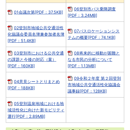
06登別市バス乗降調査
01会議次第[PDF：37.5KB]
[PDF：3.24MB]
02登別市地域公共交通活性
07バスロケーションシス
化協議会委員名簿兼参加者名簿
テムの概要[PDF：74.1KB]
[PDF：51.4KB]
03登別市における公共交通
08将来的に移動が困難と
の課題と今後の対応（案）
なる市民の分析について
[PDF：160KB]
[PDF：1.13MB]
09令和２年度 第２回登別
04意見シートとりまとめ
市地域公共交通活性化協議会
[PDF：188KB]
議事録[PDF：128KB]
05登別温泉地域における地
域活性化に向けた新モビリティ
運行[PDF：2.89MB]