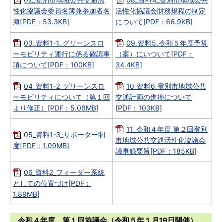
性化協議会委員名簿兼参加者名
活性化協議会財務規程の制定
簿[PDF：53.3KB]
について[PDF：66.9KB]
03_資料1-1_グリーンスロ
09_資料5_令和５年度予算
ーモビリティ運行に係る確認事
（案）にいついて[PDF：
項について[PDF：100KB]
34.4KB]
04_資料1-2_グリーンスロ
10_資料6_登別市地域公共
ーモビリティについて（第１回
交通計画の進捗について
より修正）[PDF：5.06MB]
[PDF：103KB]
11_令和４年度 第２回登別
05_資料1-3_サポーター制
市地域公共交通活性化協議会
度[PDF：1.09MB]
議事録要旨[PDF：185KB]
06_資料2_フィーダー系統
としての位置づけ[PDF：
1.89MB]
令和４年度 第１回協議会（令和５年１月19日開催）