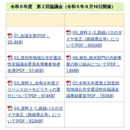
令和６年度 第２回協議会（令和６年８月19日開催）
05_資料２-2_路線バスのダ
01_会議次第[PDF：
イヤ改正（路線廃止等）につ
25.4KB]
いて[PDF：695KB]
02_登別市地域公共交通活
06_報告_観光部門の共創事
性化協議会委員名簿兼参加者
業の取り組みについて[PDF：
名簿[PDF：57.4KB]
1.8MB]
03_資料１_令和６年度グ
07_令和６年度第２回登別
リーンスローモビリティの運
市地域公共交通活性化協議会
行について[PDF：614KB]
議事録要旨[PDF：150KB]
04_資料２-1_路線バスのダ
イヤ改正（路線廃止等）につ
いて[PDF：822KB]