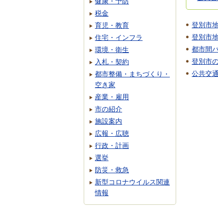
健康・予防
税金
登別市
育児・教育
登別市
住宅・インフラ
都市間
環境・衛生
登別市
入札・契約
公共交
都市整備・まちづくり・
空き家
産業・雇用
市の紹介
施設案内
広報・広聴
行政・計画
選挙
防災・救急
新型コロナウイルス関連
情報