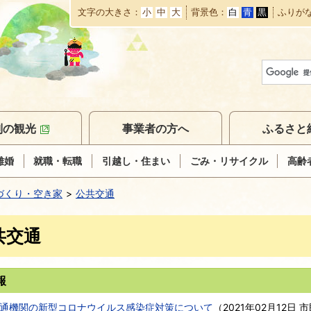
文字の大きさ
小
中
大
背景色
白
青
黒
ふりが
本
文
へ
移
動
別の観光
事業者の方へ
ふるさと
離婚
就職・転職
引越し・住まい
ごみ・リサイクル
高齢
づくり・空き家
公共交通
共交通
報
通機関の新型コロナウイルス感染症対策について
（
2021年02月12日
市