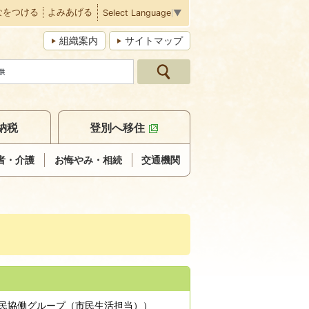
なをつける
よみあげる
Select Language
▼
組織案内
サイトマップ
納税
登別へ移住
者・介護
お悔やみ・相続
交通機関
民協働グループ（市民生活担当）
）