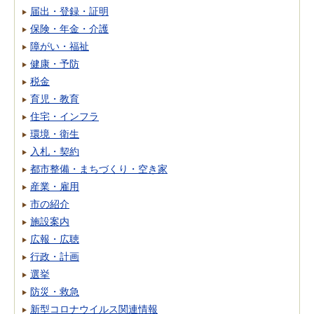
届出・登録・証明
保険・年金・介護
障がい・福祉
健康・予防
税金
育児・教育
住宅・インフラ
環境・衛生
入札・契約
都市整備・まちづくり・空き家
産業・雇用
市の紹介
施設案内
広報・広聴
行政・計画
選挙
防災・救急
新型コロナウイルス関連情報