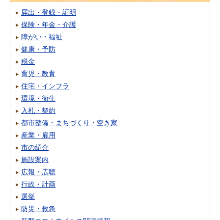
届出・登録・証明
保険・年金・介護
障がい・福祉
健康・予防
税金
育児・教育
住宅・インフラ
環境・衛生
入札・契約
都市整備・まちづくり・空き家
産業・雇用
市の紹介
施設案内
広報・広聴
行政・計画
選挙
防災・救急