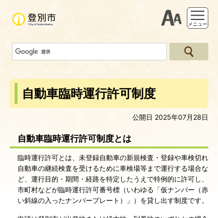
支援ツー
メニュー
自動車臨時運行許可制度
公開日 2025年07月28日
自動車臨時運行許可制度とは
臨時運行許可とは、未登録自動車の新規検査・登録や車検切れ
自動車の継続検査を受けるために車検場等まで運行する場合な
ど、運行目的・期間・経路を特定したうえで特例的に許可し、
市町村などが臨時運行許可番号標（いわゆる「仮ナンバー（赤
い斜線の入ったナンバープレート）」）を貸し出す制度です。