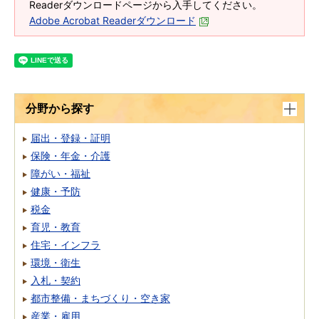
Readerダウンロードページから入手してください。
Adobe Acrobat Readerダウンロード
分野から探す
届出・登録・証明
保険・年金・介護
障がい・福祉
健康・予防
税金
育児・教育
住宅・インフラ
環境・衛生
入札・契約
都市整備・まちづくり・空き家
産業・雇用