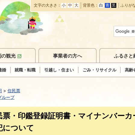
文字の大きさ
小
中
大
背景色
白
青
黒
ふりが
本
文
へ
移
動
別の観光
事業者の方へ
ふるさと
離婚
就職・転職
引越し・住まい
ごみ・リサイクル
高齢
明
住民票
グループ
民票・印鑑登録証明書・マイナンバーカ
記について