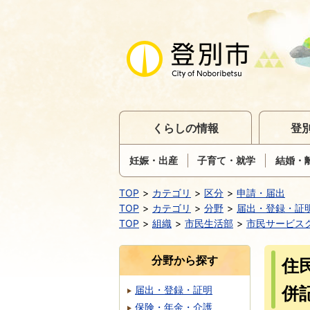
くらしの情報
登
妊娠・出産
子育て・就学
結婚・
TOP
カテゴリ
区分
申請・届出
TOP
カテゴリ
分野
届出・登録・証
TOP
組織
市民生活部
市民サービス
分野から探す
住
併
届出・登録・証明
保険・年金・介護