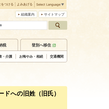
なをつける
よみあげる
Select Language
▼
組織案内
サイトマップ
納税
登別へ移住
者・介護
お悔やみ・相続
交通機関
ードへの旧姓（旧氏）