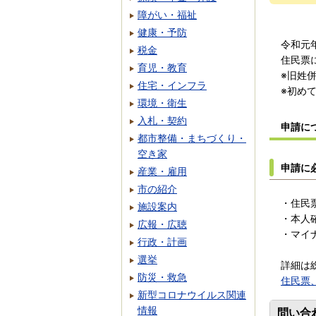
障がい・福祉
健康・予防
令和元
税金
住民票
育児・教育
※旧姓
住宅・インフラ
※初め
環境・衛生
入札・契約
申請に
都市整備・まちづくり・
空き家
申請に
産業・雇用
市の紹介
・住民
施設案内
・本人
広報・広聴
・マイ
行政・計画
選挙
詳細は
防災・救急
住民票
新型コロナウイルス関連
情報
問い合