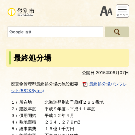
支援ツー
メニュー
最終処分場
公開日 2015年08月07日
廃棄物管理型最終処分場の施設概要
最終処分場パンフレ
ット(582KBytes)
１）所在地 北海道登別市千歳町２６３番地
２）建設年度 平成９年度～平成１１年度
３）供用開始 平成１２年４月
４）敷地面積 ２６４，２７９m2
５）総事業費 １６億１千万円