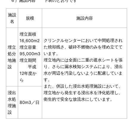
６）施設内容 下表のとおりです
施設
規模
施設内容
名
埋立面積
クリンクルセンターにおいて中間処理され
16,600m2
た焼却残さ、破砕不燃物のみを埋め立てて
埋立
埋立容量
います。
処分
95,000m3
埋立地内には全面に二重の遮水シートを張
地施
埋立期間
り、さらに漏水検知システムにより、浸出
設
平成
水が周辺を汚染しないように配慮していま
12年度か
す。
ら
また、併設した浸出水処理施設において、
浸出
埋立地から発生する浸出水を浄化処理し、
水処
衛生的で安全な放流水にしています。
80m3／日
理施
設