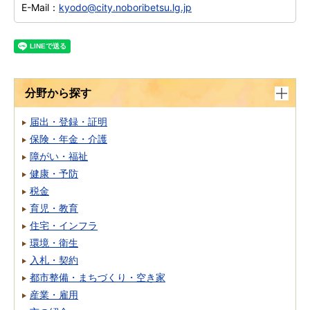
E-Mail：
kyodo@city.noboribetsu.lg.jp
分野から探す
届出・登録・証明
保険・年金・介護
障がい・福祉
健康・予防
税金
育児・教育
住宅・インフラ
環境・衛生
入札・契約
都市整備・まちづくり・空き家
産業・雇用