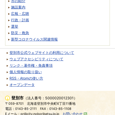
市の紹介
施設案内
広報・広聴
行政・計画
選挙
防災・救急
新型コロナウイルス関連情報
登別市公式ウェブサイトの利用について
ウェブアクセシビリティについて
リンク・著作権・免責事項
個人情報の取り扱い
RSS・Atomの使い方
オープンデータ
登別市
（法人番号：5000020012301）
〒059-8701
北海道登別市中央町6丁目11番地
電話：0143-85-2111
FAX：0143-85-1108
Eメール：pr@city.noboribetsu.lg.jp
お問い合わせ