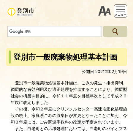
支援ツー
メニュー
登別市一般廃棄物処理基本計画
公開日 2021年02月19日
登別市一般廃棄物処理基本計画は、ごみの発生・排出抑制、
循環的な有効利用及び適正処理を推進することにより、循環型
社会の構築を目的に、令和１１年度を目標年次として平成２６
年度に改定しました。
その後、令和２年度にクリンクルセンター高速堆肥化処理施
設の廃止、家庭系ごみの収集日が変更となったことに加え、令
和３年度には、ごみ関連手数料の改定が予定されています。
また、白老町との広域処理においては、白老町のバイオマス