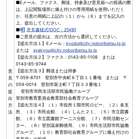
■Eメール、ファクス、郵送、持参及び意見箱への投函の際
は、上記閲覧場所に備え付けの専用用紙を使用いただく
か、任意の用紙に上記の（１）から（６）までを記入の
上、提出してください。
■
意見書様式[DOC：25KB]
■ご意見の提出は、次の方法から選択してください。
【提出方法１】Eメール：
kyodo@city.noboribetsu.lg.jp
または
syakyou@city.noboribetsu.lg.jp
【提出方法２】ファクス：0143-85-1108 または
0143-85-9744
【提出方法３】郵送または持参
意
〒059-8701 登別市中央町６丁目１１番地 または 〒
見
059-0014 登別市富士町７丁目３３番地１
の
登別市市民生活部市民協働グループ
提
登別市教育委員会教育部社会教育グループ
出
【提出方法４】（１）市役所１階市民ロビー、（２）各支
方
所、（３）市民会館、（４）しんた２１、（５）市立図書
法
館、（６）市立図書館アーニス分館、（７）市民活動セン
ター、（８）登別温泉郵便局、（９）市民生活部市民協働
グループ、（１０）教育部社会教育グループに備え付けの
意見箱への投函