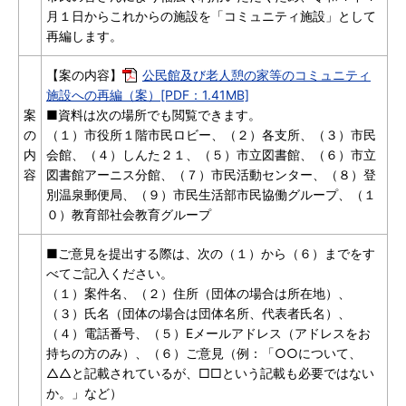
月１日からこれからの施設を「コミュニティ施設」として
再編します。
【案の内容】
公民館及び老人憩の家等のコミュニティ
施設への再編（案）[PDF：1.41MB]
案
■資料は次の場所でも閲覧できます。
の
（１）市役所１階市民ロビー、（２）各支所、（３）市民
内
会館、（４）しんた２１、（５）市立図書館、（６）市立
容
図書館アーニス分館、（７）市民活動センター、（８）登
別温泉郵便局、（９）市民生活部市民協働グループ、（１
０）教育部社会教育グループ
■ご意見を提出する際は、次の（１）から（６）までをす
べてご記入ください。
（１）案件名、（２）住所（団体の場合は所在地）、
（３）氏名（団体の場合は団体名所、代表者氏名）、
（４）電話番号、（５）Eメールアドレス（アドレスをお
持ちの方のみ）、（６）ご意見（例：「○○について、
△△と記載されているが、□□という記載も必要ではない
か。」など）