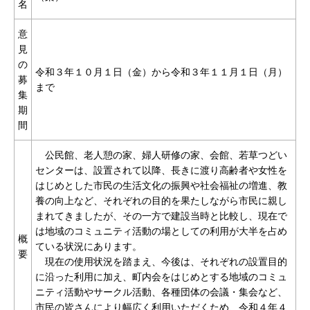
名
意
見
の
令和３年１０月１日（金）から令和３年１１月１日（月）
募
まで
集
期
間
公民館、老人憩の家、婦人研修の家、会館、若草つどい
センターは、設置されて以降、長きに渡り高齢者や女性を
はじめとした市民の生活文化の振興や社会福祉の増進、教
養の向上など、それぞれの目的を果たしながら市民に親し
まれてきましたが、その一方で建設当時と比較し、現在で
は地域のコミュニティ活動の場としての利用が大半を占め
概
ている状況にあります。
要
現在の使用状況を踏まえ、今後は、それぞれの設置目的
に沿った利用に加え、町内会をはじめとする地域のコミュ
ニティ活動やサークル活動、各種団体の会議・集会など、
市民の皆さんにより幅広く利用いただくため、令和４年４