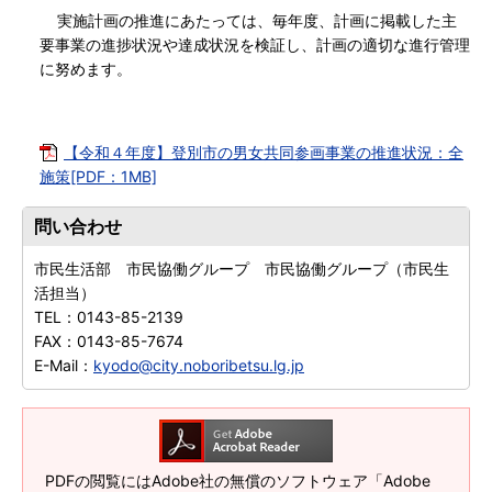
実施計画の推進にあたっては、毎年度、計画に掲載した主
要事業の進捗状況や達成状況を検証し、計画の適切な進行管理
に努めます。
【令和４年度】登別市の男女共同参画事業の推進状況：全
施策[PDF：1MB]
問い合わせ
市民生活部 市民協働グループ 市民協働グループ（市民生
活担当）
TEL：
0143-85-2139
FAX：
0143-85-7674
E-Mail：
kyodo@city.noboribetsu.lg.jp
PDFの閲覧にはAdobe社の無償のソフトウェア「Adobe