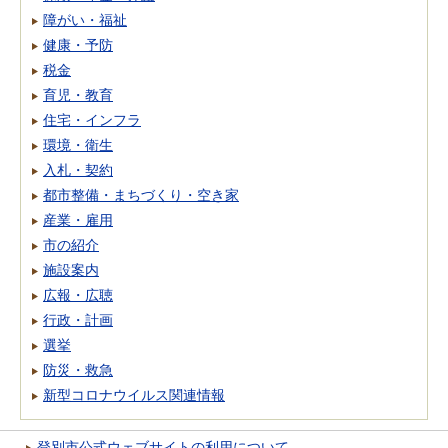
障がい・福祉
健康・予防
税金
育児・教育
住宅・インフラ
環境・衛生
入札・契約
都市整備・まちづくり・空き家
産業・雇用
市の紹介
施設案内
広報・広聴
行政・計画
選挙
防災・救急
新型コロナウイルス関連情報
登別市公式ウェブサイトの利用について