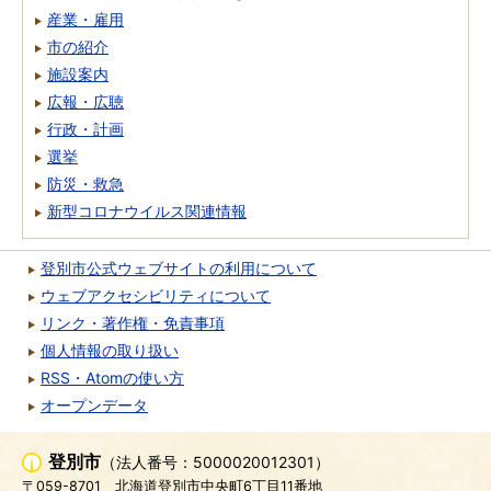
産業・雇用
市の紹介
施設案内
広報・広聴
行政・計画
選挙
防災・救急
新型コロナウイルス関連情報
登別市公式ウェブサイトの利用について
ウェブアクセシビリティについて
リンク・著作権・免責事項
個人情報の取り扱い
RSS・Atomの使い方
オープンデータ
登別市
（法人番号：5000020012301）
〒059-8701
北海道登別市中央町6丁目11番地