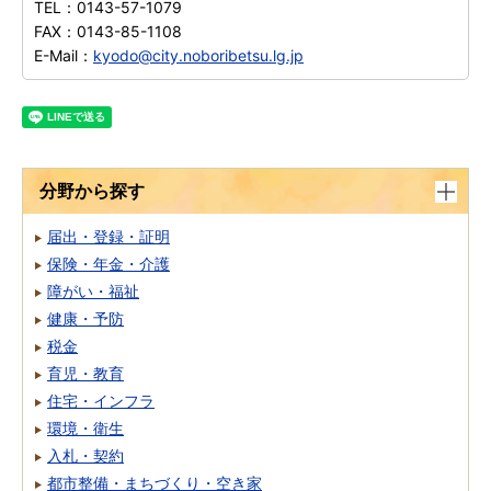
TEL：
0143-57-1079
FAX：
0143-85-1108
E-Mail：
kyodo@city.noboribetsu.lg.jp
分野から探す
届出・登録・証明
保険・年金・介護
障がい・福祉
健康・予防
税金
育児・教育
住宅・インフラ
環境・衛生
入札・契約
都市整備・まちづくり・空き家