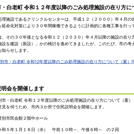
市・白老町 令和１２年度以降のごみ処理施設の在り方に
理施設であるクリンクルセンターは、平成１２（２０００）年４月の
を延命化対策により３０年間稼働できるように計画的に各種工事を行っ
、その３０年後となる令和１２（２０３０）年４月以降の施設の在り
施設を建設（新設）」かの検討を進めてきましたが、このたび、市の考
お知らせします。
別市・白老町 令和12年度以降のごみ処理施設の在り方について（案）[PDF
説明会を開催します
市・白老町 令和１２年度以降のごみ処理施設の在り方について（案）
意見を伺うため、市内３か所で住民説明会を開催します。
登別市民会館２階中ホール
５年１月１８日（水） 午前１０時～、午後６時～ の２回