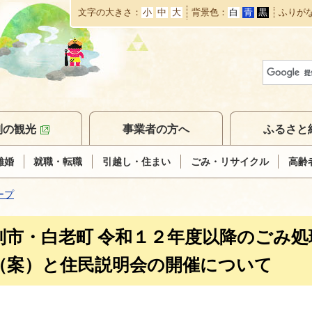
文字の大きさ
小
中
大
背景色
白
青
黒
ふりが
本
文
へ
移
動
別の観光
事業者の方へ
ふるさと
離婚
就職・転職
引越し・住まい
ごみ・リサイクル
高齢
ープ
別市・白老町 令和１２年度以降のごみ
（案）と住民説明会の開催について