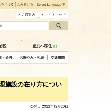
なをつける
よみあげる
Select Language
▼
組織案内
サイトマップ
納税
登別へ移住
者・介護
お悔やみ・相続
交通機関
処理施設の在り方につい
公開日 2022年12月20日