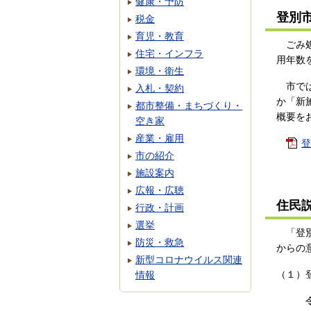
健康・予防
登別
税金
育児・教育
ごみ処
住宅・インフラ
用年数
環境・衛生
市では
入札・契約
か「新
都市整備・まちづくり・
概要を
空き家
産業・雇用
登
市の紹介
施設案内
広報・広聴
住民
行政・計画
選挙
「登別
防災・救急
からの
新型コロナウイルス関連
（１）
情報
令和