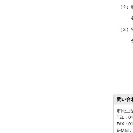
（２）
令和５
（３）
令和５
問い合
市民生
TEL：
0
FAX：
0
E-Mail：