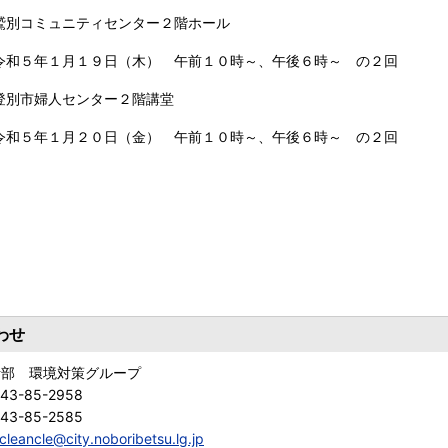
鷲別コミュニティセンター２階ホール
年１月１９日（木） 午前１０時～、午後６時～ の２回
登別市婦人センター２階講堂
年１月２０日（金） 午前１０時～、午後６時～ の２回
わせ
活部 環境対策グループ
143-85-2958
143-85-2585
cleancle@city.noboribetsu.lg.jp