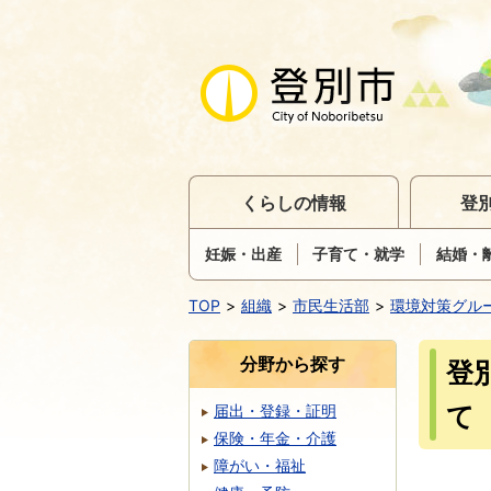
くらしの情報
登
妊娠・出産
子育て・就学
結婚・
TOP
組織
市民生活部
環境対策グル
分野から探す
登
て
届出・登録・証明
保険・年金・介護
障がい・福祉