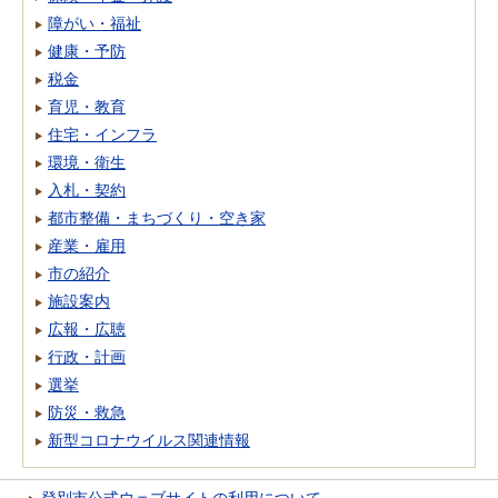
障がい・福祉
健康・予防
税金
育児・教育
住宅・インフラ
環境・衛生
入札・契約
都市整備・まちづくり・空き家
産業・雇用
市の紹介
施設案内
広報・広聴
行政・計画
選挙
防災・救急
新型コロナウイルス関連情報
登別市公式ウェブサイトの利用について