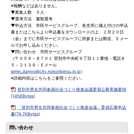
※報酬などはありません。
▼募集人数 ５人
▼選考方法 書類選考
▼申込方法 市民サービスグループ、各支所に備え付けの申込
書またはこちらより申込書をダウンロードの上、２月２０日
（金）までに市民サービスグループに持参または郵送、Ｅメー
ルでお申し込みください。
▼問い合わせ 市民サービスグループ
（〒０５９－８７０１ 登別市中央町６丁目１１番地・電話８
５－２１３９・Ｅメール
simin_danjyo@city.noboribetsu.lg.jp
）
※詳細内容はこちらをご参照ください。
登別市男女共同参画社会づくり推進会議委員公募実施要領
(145KBytes)
「登別市男女共同参画社会づくり推進会議」委員応募申込
書(74.7KBytes)
問い合わせ