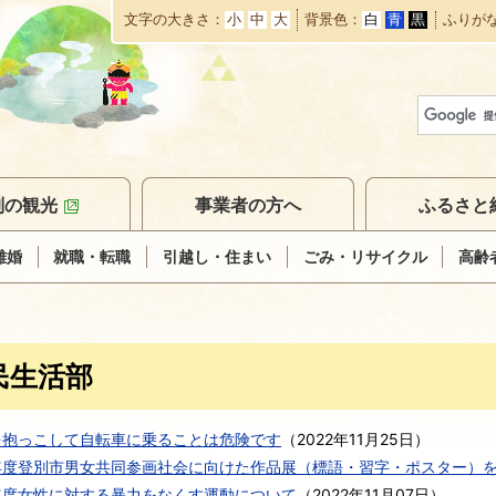
文字の大きさ
小
中
大
背景色
白
青
黒
ふりが
本
文
へ
移
動
別の観光
事業者の方へ
ふるさと
離婚
就職・転職
引越し・住まい
ごみ・リサイクル
高齢
民生活部
を抱っこして自転車に乗ることは危険です
（
2022年11月25日
）
年度登別市男女共同参画社会に向けた作品展（標語・習字・ポスター）
年度女性に対する暴力をなくす運動について
（
2022年11月07日
）