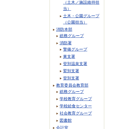
（土木／施設維持担
当）
土木・公園グループ
（公園担当）
消防本部
総務グループ
消防署
警備グループ
東支署
登別温泉支署
鷲別支署
登別支署
教育委員会教育部
総務グループ
学校教育グループ
学校給食センター
社会教育グループ
図書館
会計室