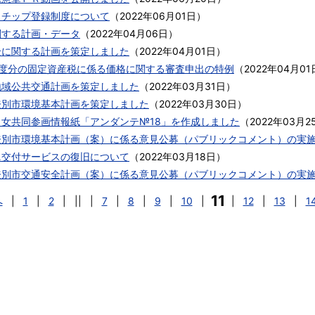
ロチップ登録制度について
（
2022年06月01日
）
関する計画・データ
（
2022年04月06日
）
全に関する計画を策定しました
（
2022年04月01日
）
年度分の固定資産税に係る価格に関する審査申出の特例
（
2022年04月01
地域公共交通計画を策定しました
（
2022年03月31日
）
登別市環境基本計画を策定しました
（
2022年03月30日
）
男女共同参画情報紙「アンダンテ№18」を作成しました
（
2022年03月2
登別市環境基本計画（案）に係る意見公募（パブリックコメント）の実
ニ交付サービスの復旧について
（
2022年03月18日
）
次登別市交通安全計画（案）に係る意見公募（パブリックコメント）の実
11
へ
|
1
|
2
|
||
|
7
|
8
|
9
|
10
|
|
12
|
13
|
1