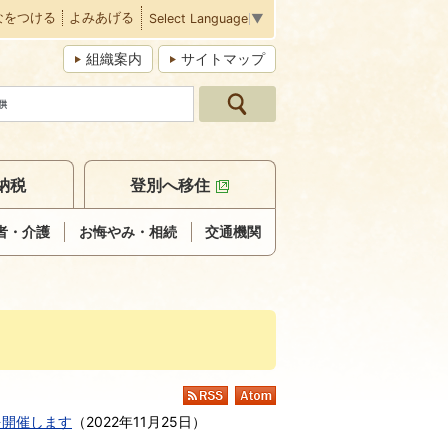
なをつける
よみあげる
Select Language
▼
組織案内
サイトマップ
納税
登別へ移住
者・介護
お悔やみ・相続
交通機関
RSS
Atom
を開催します
（
2022年11月25日
）