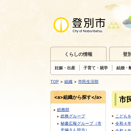
くらしの情報
登
妊娠・出産
子育て・就学
結婚・
TOP
組織
市民生活部
<a>組織から探す</a>
市
総務部
総務グループ
こども
秘書広報グループ（市
令和４
史編さん担当）
令和４