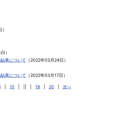
日
）
5日
）
施結果について
（
2022年03月24日
）
施結果について
（
2022年03月17日
）
4
|
15
|
||
|
19
|
20
|
次へ