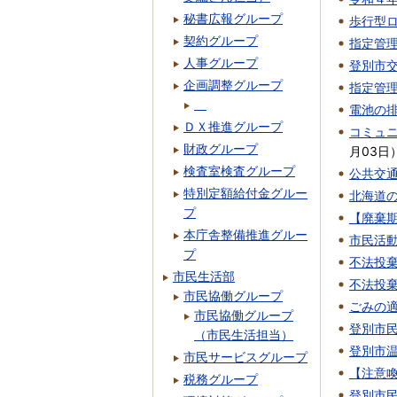
秘書広報グループ
歩行型
契約グループ
指定管
人事グループ
登別市
企画調整グループ
指定管
電池の
ＤＸ推進グループ
コミュ
財政グループ
月03日
検査室検査グループ
公共交
特別定額給付金グルー
北海道
プ
【廃棄期
本庁舎整備推進グルー
市民活
プ
不法投
市民生活部
不法投
市民協働グループ
ごみの
市民協働グループ
登別市
（市民生活担当）
登別市
市民サービスグループ
【注意
税務グループ
登別市