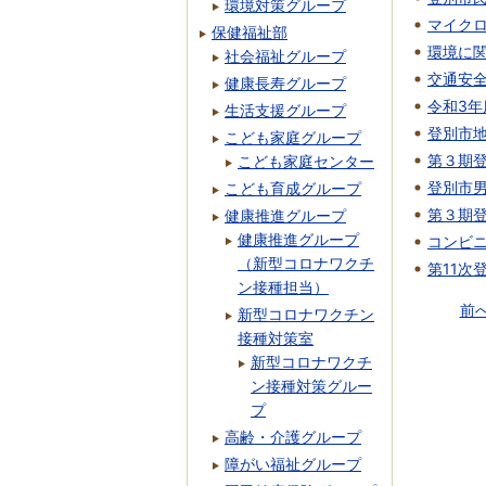
環境対策グループ
マイク
保健福祉部
環境に
社会福祉グループ
交通安
健康長寿グループ
令和3
生活支援グループ
登別市
こども家庭グループ
第３期
こども家庭センター
登別市
こども育成グループ
第３期
健康推進グループ
健康推進グループ
コンビ
（新型コロナワクチ
第11
ン接種担当）
前
新型コロナワクチン
接種対策室
新型コロナワクチ
ン接種対策グルー
プ
高齢・介護グループ
障がい福祉グループ