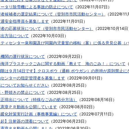
ロータリ除雪機による事故の防止について
（
2022年11月07日
）
理者候補者の選定結果について（登別市市民活動センター）
（
2022年11
交通安全指導員を募集します
（
2022年11月01日
）
理者の応募状況について（登別市市民活動センター）
（
2022年10月14日
排出方法について
（
2022年10月03日
）
ニティセンター泉和園及び同園内児童室の移転（案）に係る意見公募（
）
通機関の運行状況について
（
2022年09月22日
）
の海洋プラスチックごみに関する動画「教えて 海のごみ！」について
限は９月14日です】クロスボウ（通称 ボウガン）の所持が原則禁止に
動センターの指定管理者を募集します
（
2022年09月01日
）
棄についてお知らせください
（
2022年08月25日
）
棄・野焼きの禁止について
（
2022年08月25日
）
適正排出について（特殊なごみの処分方法）
（
2022年08月16日
）
民憲章ＰＲ動画を公開しています
（
2022年08月02日
）
温暖化対策実行計画（事務事業編）について
（
2022年07月11日
）
喚起】注射器の漂着について
（
2022年06月23日
）
民憲章ＰＲ動画を公開しました
（
2022年06月20日
）