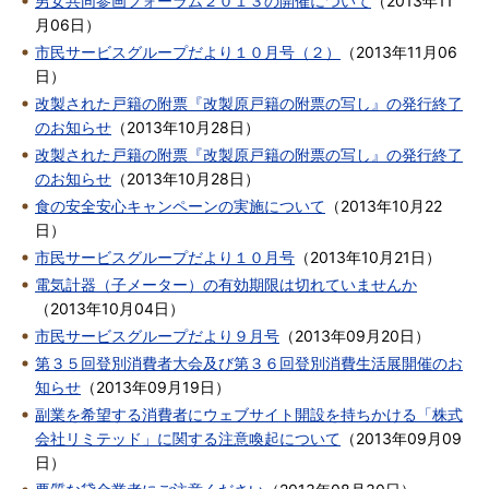
男女共同参画フォーラム２０１３の開催について
（
2013年11
月06日
）
市民サービスグループだより１０月号（２）
（
2013年11月06
日
）
改製された戸籍の附票『改製原戸籍の附票の写し』の発行終了
のお知らせ
（
2013年10月28日
）
改製された戸籍の附票『改製原戸籍の附票の写し』の発行終了
のお知らせ
（
2013年10月28日
）
食の安全安心キャンペーンの実施について
（
2013年10月22
日
）
市民サービスグループだより１０月号
（
2013年10月21日
）
電気計器（子メーター）の有効期限は切れていませんか
（
2013年10月04日
）
市民サービスグループだより９月号
（
2013年09月20日
）
第３５回登別消費者大会及び第３６回登別消費生活展開催のお
知らせ
（
2013年09月19日
）
副業を希望する消費者にウェブサイト開設を持ちかける「株式
会社リミテッド」に関する注意喚起について
（
2013年09月09
日
）