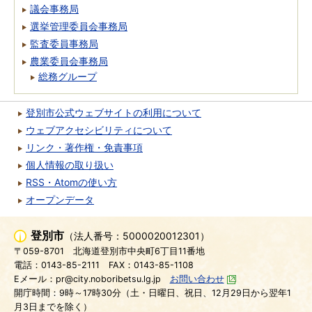
議会事務局
選挙管理委員会事務局
監査委員事務局
農業委員会事務局
総務グループ
登別市公式ウェブサイトの利用について
ウェブアクセシビリティについて
リンク・著作権・免責事項
個人情報の取り扱い
RSS・Atomの使い方
オープンデータ
登別市
（法人番号：5000020012301）
〒059-8701
北海道登別市中央町6丁目11番地
電話：0143-85-2111
FAX：0143-85-1108
Eメール：pr@city.noboribetsu.lg.jp
お問い合わせ
開庁時間：9時～17時30分（土・日曜日、祝日、12月29日から翌年1
月3日までを除く）