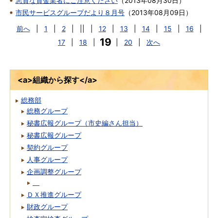
悪質な貸金業者にご注意ください
（
2013年08月30日
）
市民サービスグループだより８月号
（
2013年08月09日
）
前へ
|
1
|
2
|
||
|
12
|
13
|
14
|
15
|
16
|
19
17
|
18
|
|
20
|
次へ
<a>組織から探す</a>
総務部
総務グループ
秘書広報グループ（市史編さん担当）
秘書広報グループ
契約グループ
人事グループ
企画調整グループ
ＤＸ推進グループ
財政グループ