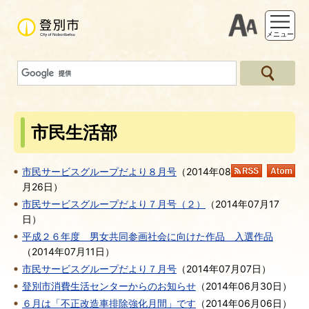
支援ツー
メニュー
市民生活部
市民サービスグループだより８月号
（
2014年08
RSS
At
月26日
）
市民サービスグループだより７月号（２）
（
2014年07月17
日
）
平成２６年度 男女共同参画社会に向けた作品 入選作品
（
2014年07月11日
）
市民サービスグループだより７月号
（
2014年07月07日
）
登別市消費生活センターからのお知らせ
（
2014年06月30日
）
６月は「不正改造車排除強化月間」です
（
2014年06月06日
）