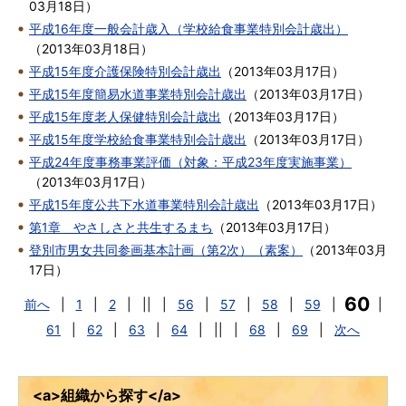
03月18日
）
平成16年度一般会計歳入（学校給食事業特別会計歳出）
（
2013年03月18日
）
平成15年度介護保険特別会計歳出
（
2013年03月17日
）
平成15年度簡易水道事業特別会計歳出
（
2013年03月17日
）
平成15年度老人保健特別会計歳出
（
2013年03月17日
）
平成15年度学校給食事業特別会計歳出
（
2013年03月17日
）
平成24年度事務事業評価（対象：平成23年度実施事業）
（
2013年03月17日
）
平成15年度公共下水道事業特別会計歳出
（
2013年03月17日
）
第1章 やさしさと共生するまち
（
2013年03月17日
）
登別市男女共同参画基本計画（第2次）（素案）
（
2013年03月
17日
）
60
前へ
|
1
|
2
|
||
|
56
|
57
|
58
|
59
|
|
61
|
62
|
63
|
64
|
||
|
68
|
69
|
次へ
<a>組織から探す</a>