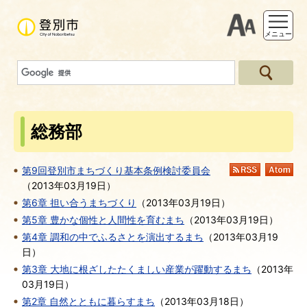
支援ツー
メニュー
総務部
第9回登別市まちづくり基本条例検討委員会
RSS
At
（
2013年03月19日
）
第6章 担い合うまちづくり
（
2013年03月19日
）
第5章 豊かな個性と人間性を育むまち
（
2013年03月19日
）
第4章 調和の中でふるさとを演出するまち
（
2013年03月19
日
）
第3章 大地に根ざしたたくましい産業が躍動するまち
（
2013年
03月19日
）
第2章 自然とともに暮らすまち
（
2013年03月18日
）