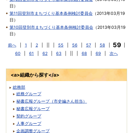
日
）
第11回登別市まちづくり基本条例検討委員会
（
2013年03月19
日
）
第10回登別市まちづくり基本条例検討委員会
（
2013年03月19
日
）
59
前へ
|
1
|
2
|
||
|
55
|
56
|
57
|
58
|
|
60
|
61
|
62
|
63
|
||
|
68
|
69
|
次へ
<a>組織から探す</a>
総務部
総務グループ
秘書広報グループ（市史編さん担当）
秘書広報グループ
契約グループ
人事グループ
企画調整グループ