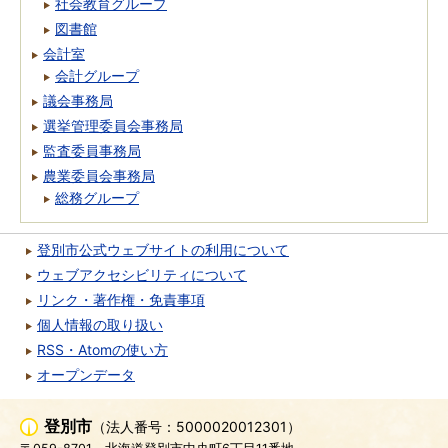
社会教育グループ
図書館
会計室
会計グループ
議会事務局
選挙管理委員会事務局
監査委員事務局
農業委員会事務局
総務グループ
登別市公式ウェブサイトの利用について
ウェブアクセシビリティについて
リンク・著作権・免責事項
個人情報の取り扱い
RSS・Atomの使い方
オープンデータ
登別市
（法人番号：5000020012301）