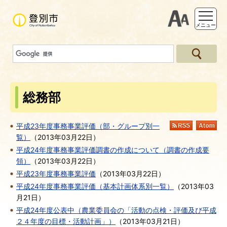
支援ツー
メニュー
総務部
平成23年度事務事業評価（部・グループ別一
RSS
At
覧）
（
2013年03月22日
）
平成24年度事務事業評価調書の作成について（調書の作成要
領）
（
2013年03月22日
）
平成23年度事務事業評価
（
2013年03月22日
）
平成24年度事務事業評価（基本計画体系別一覧）
（
2013年03
月21日
）
平成24年度公表中（農業委員会の「活動の点検・評価及び平成
２４年度の目標・活動計画」）
（
2013年03月21日
）