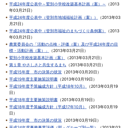
平成24年度公表中～鷲別小学校改築基本計画（案）～
（
2013
年03月21日
）
平成24年度公表中（登別市地域福祉計画（案））
（
2013年03
月21日
）
平成24年度公表中（登別市福祉のまちづくり条例案）
（
2013
年03月21日
）
農業委員会の「活動の点検・評価（案）及び平成24年度の目
標・活動計画（案）」
（
2013年03月21日
）
鷲別小学校改築基本計画（案）
（
2013年03月21日
）
第１章 やさしさと共生するまち
（
2013年03月21日
）
平成15年度 市の決算の状況
（
2013年03月20日
）
平成19年度主要施策説明書
（
2013年03月19日
）
平成19年度予算編成方針（平成18年10月）
（
2013年03月19
日
）
平成18年度主要施策説明書
（
2013年03月19日
）
平成18年度予算編成方針（平成17年10月）
（
2013年03月19
日
）
平成19年度 市の決算の状況
（
2013年03月19日
）
平成24年度事務事業評価（部・グループ別一覧）
（
2013年03