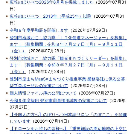
広報のぼりべつ2026年8月号を掲載しました
（
2026年07月31
日
）
広報のぼりべつ 2013年（平成25年）以降
（
2026年07月31
日
）
令和８年度平和展を開催します
（
2026年07月29日
）
登別市地域おこし協力隊「ＩＴ化促進マネージャー」を募集し
ます！（募集期間：令和８年７月２７日（月）～９月１１日
（金））
（
2026年07月28日
）
登別市地域おこし協力隊「観光まちづくりリーダー」を募集し
ます！（募集期間：令和８年７月２７日（月）～９月１１日
（金））
（
2026年07月28日
）
登別市鬼まちMaaS×まちづくり推進事業 業務委託に係る公募
型プロポーザルの実施について
（
2026年07月28日
）
個人情報ファイル簿の公開について
（
2026年07月27日
）
令和９年度採用 登別市職員採用試験の実施について
（
2026年
07月27日
）
【外国人の方へ】のぼりべつ日本語サロン「のぼここ」を開催
しています
（
2026年07月14日
）
【ドローンをお持ちの皆様へ】「重要施設の周辺地域の上空に