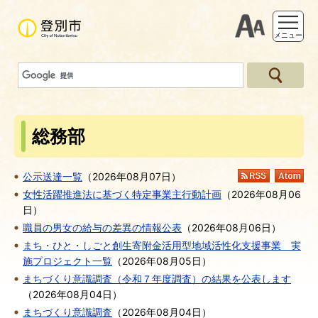
支援ツー
メニュー
総務部
公示送達一覧
（
2026年08月07日
）
RSS
At
女性活躍推進法に基づく特定事業主行動計画
（
2026年08月06
日
）
職員の男女の給与の差異の情報公表
（
2026年08月06日
）
まち・ひと・しごと創生寄附金活用型地域活性化支援事業 実
施プロジェクト一覧
（
2026年08月05日
）
まちづくり意識調査（令和７年度調査）の結果を公表します
（
2026年08月04日
）
まちづくり意識調査
（
2026年08月04日
）