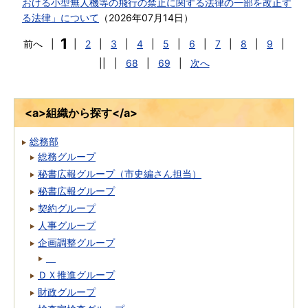
おける小型無人機等の飛行の禁止に関する法律の一部を改正す
る法律」について
（
2026年07月14日
）
1
前へ
|
|
2
|
3
|
4
|
5
|
6
|
7
|
8
|
9
|
||
|
68
|
69
|
次へ
<a>組織から探す</a>
総務部
総務グループ
秘書広報グループ（市史編さん担当）
秘書広報グループ
契約グループ
人事グループ
企画調整グループ
ＤＸ推進グループ
財政グループ