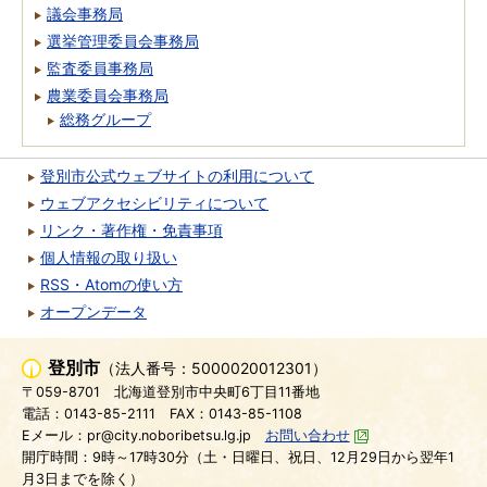
議会事務局
選挙管理委員会事務局
監査委員事務局
農業委員会事務局
総務グループ
登別市公式ウェブサイトの利用について
ウェブアクセシビリティについて
リンク・著作権・免責事項
個人情報の取り扱い
RSS・Atomの使い方
オープンデータ
登別市
（法人番号：5000020012301）
〒059-8701
北海道登別市中央町6丁目11番地
電話：0143-85-2111
FAX：0143-85-1108
Eメール：pr@city.noboribetsu.lg.jp
お問い合わせ
開庁時間：9時～17時30分（土・日曜日、祝日、12月29日から翌年1
月3日までを除く）