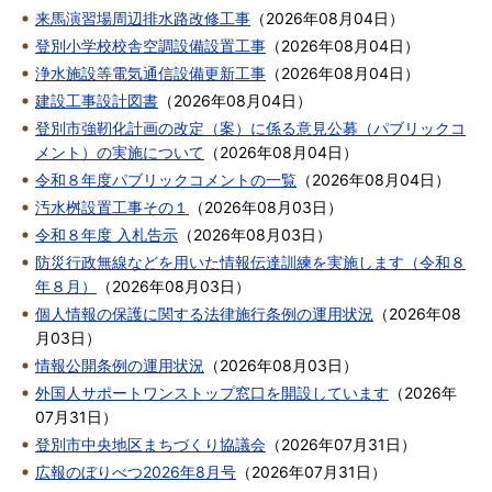
来馬演習場周辺排水路改修工事
（
2026年08月04日
）
登別小学校校舎空調設備設置工事
（
2026年08月04日
）
浄水施設等電気通信設備更新工事
（
2026年08月04日
）
建設工事設計図書
（
2026年08月04日
）
登別市強靭化計画の改定（案）に係る意見公募（パブリックコ
メント）の実施について
（
2026年08月04日
）
令和８年度パブリックコメントの一覧
（
2026年08月04日
）
汚水桝設置工事その１
（
2026年08月03日
）
令和８年度 入札告示
（
2026年08月03日
）
防災行政無線などを用いた情報伝達訓練を実施します（令和８
年８月）
（
2026年08月03日
）
個人情報の保護に関する法律施行条例の運用状況
（
2026年08
月03日
）
情報公開条例の運用状況
（
2026年08月03日
）
外国人サポートワンストップ窓口を開設しています
（
2026年
07月31日
）
登別市中央地区まちづくり協議会
（
2026年07月31日
）
広報のぼりべつ2026年8月号
（
2026年07月31日
）