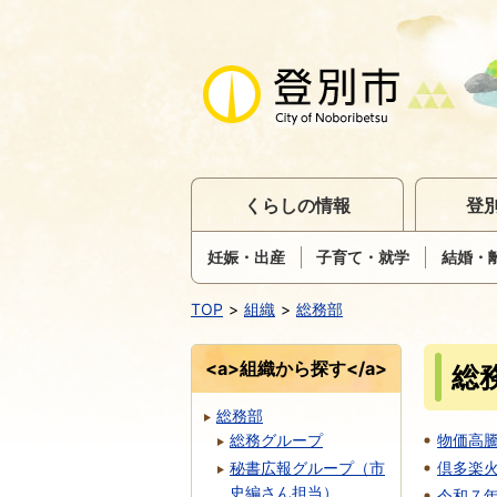
くらしの情報
登
妊娠・出産
子育て・就学
結婚・
TOP
組織
総務部
<a>組織から探す</a>
総
総務部
総務グループ
物価高
秘書広報グループ（市
倶多楽
史編さん担当）
令和７年