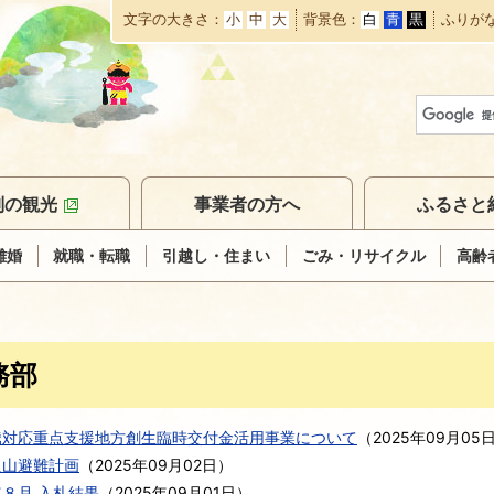
文字の大きさ
小
中
大
背景色
白
青
黒
ふりが
本
文
へ
移
動
別の観光
事業者の方へ
ふるさと
離婚
就職・転職
引越し・住まい
ごみ・リサイクル
高齢
務部
騰対応重点支援地方創生臨時交付金活用事業について
（
2025年09月05
火山避難計画
（
2025年09月02日
）
８月 入札結果
（
2025年09月01日
）