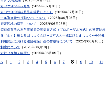
５月 入札結果
（
2025年07月14日
）
りべつ2025年7月号
（
2025年07月01日
）
りべつ2025年7月号を掲載しました
（
2025年07月01日
）
サイル飛来時の行動などについて
（
2025年06月25日
）
水想定区域の指定について
（
2025年06月25日
）
立鷲別保育所の運営事業者公募提案方式（プロポーザル方式）の審査結
１８（金）】第１５回しょう会話--日本人と一緒に話しましょう--を開
者利用施設における避難確保計画の作成等について
（
2025年06月16日
）
案制度について
（
2025年06月10日
）
行方針（令和７年度）
（
2025年06月09日
）
8
へ
|
1
|
2
|
3
|
4
|
5
|
6
|
7
|
|
9
|
10
|
11