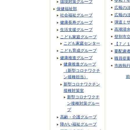
令和７年
環境対策グループ
広報のぼ
保健福祉部
広報のぼ
社会福祉グループ
弾道ミ
健康長寿グループ
高潮浸
生活支援グループ
登別市
こども家庭グループ
こども家庭センター
【７／
こども育成グループ
要配慮
健康推進グループ
職員提
健康推進グループ
市政執
（新型コロナワクチ
前
ン接種担当）
新型コロナワクチン
接種対策室
新型コロナワクチ
ン接種対策グルー
プ
高齢・介護グループ
障がい福祉グループ