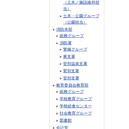
（土木／施設維持担
当）
土木・公園グループ
（公園担当）
消防本部
総務グループ
消防署
警備グループ
東支署
登別温泉支署
鷲別支署
登別支署
教育委員会教育部
総務グループ
学校教育グループ
学校給食センター
社会教育グループ
図書館
会計室