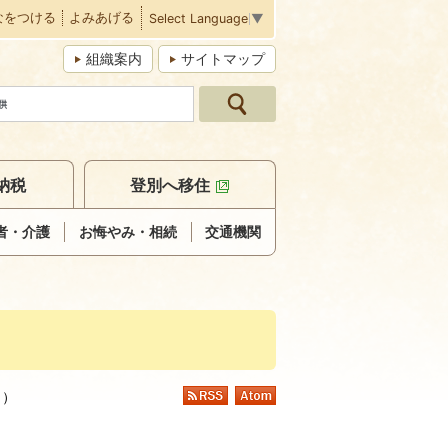
なをつける
よみあげる
Select Language
▼
組織案内
サイトマップ
納税
登別へ移住
者・介護
お悔やみ・相続
交通機関
日
）
RSS
Atom