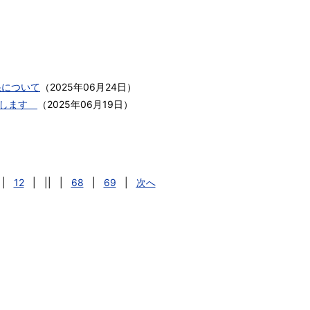
果について
（
2025年06月24日
）
催します
（
2025年06月19日
）
|
12
|
||
|
68
|
69
|
次へ