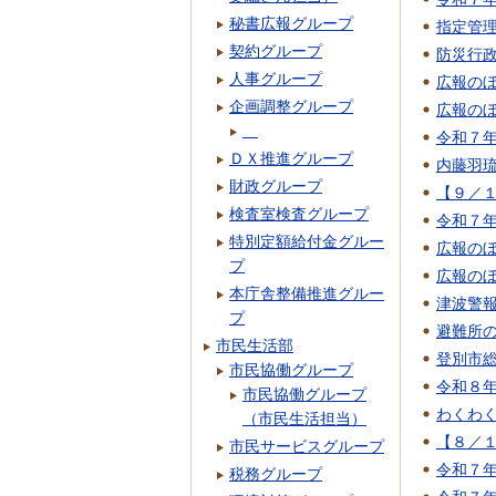
秘書広報グループ
指定管
契約グループ
防災行
人事グループ
広報のぼ
企画調整グループ
広報のぼ
令和７
ＤＸ推進グループ
内藤羽
財政グループ
【９／
検査室検査グループ
令和７年
特別定額給付金グルー
広報のぼ
プ
広報のぼ
本庁舎整備推進グルー
津波警
プ
避難所
市民生活部
登別市
市民協働グループ
令和８
市民協働グループ
わくわ
（市民生活担当）
【８／
市民サービスグループ
令和７年
税務グループ