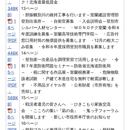
：
ク！北海道最低賃金
348K
13ページ
B]
・胆振幌別川の維持工事を行います～室蘭建設管理部
1
登別出張所～ ・自衛官募集 ・入会説明会～登別市
4ペ
シルバー人材センター～ ・ＭＯＮＯテク室蘭 令和８
ージ
年度訓練生募集～室蘭高等技術専門学院～ ・広告付
[PDF
窓口用封筒の無償提供を募集します ・12月の粗大ご
：
み収集 ・令和８年度採用登別市職員を募集します
446K
14ページ
B]
・登別産一次産品を調理実習で活用しませんか ・令
1
和７年度防衛問題セミナー～防衛省北海道防衛局
5ペ
～ ・税に関する作品展～室蘭税務署～ ・危険物取
ージ
扱者試験 ・戸建て木造住宅を無料で耐震診断しま
[PDF
す ・不用品ダイヤル市 ・公有財産（市所有地）を
：
売却します
568K
15ページ
B]
・戦没者遺児の皆さんへ ・ひきこもり家族交流
1
会 ・こころの集い『凪の会』 ・鬼っ子フォーラム
6ペ
を開催します ・新しい市役所本庁舎のお知らせ
ージ
16ページ
[PDF
・登別ブランド推奨品に応募しませんか ・登録無