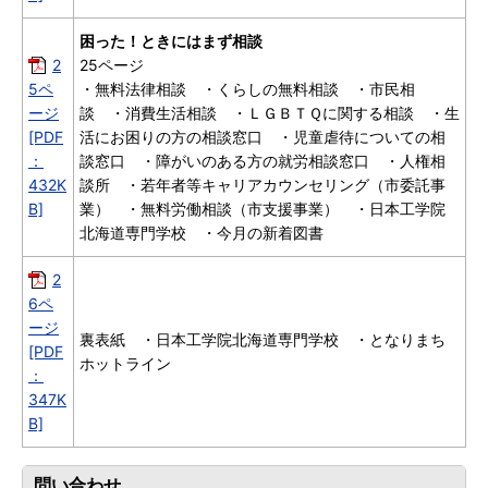
困った！ときにはまず相談
2
25ページ
5ペ
・無料法律相談 ・くらしの無料相談 ・市民相
ージ
談 ・消費生活相談 ・ＬＧＢＴＱに関する相談 ・生
[PDF
活にお困りの方の相談窓口 ・児童虐待についての相
：
談窓口 ・障がいのある方の就労相談窓口 ・人権相
432K
談所 ・若年者等キャリアカウンセリング（市委託事
B]
業） ・無料労働相談（市支援事業） ・日本工学院
北海道専門学校 ・今月の新着図書
2
6ペ
ージ
裏表紙 ・日本工学院北海道専門学校 ・となりまち
[PDF
ホットライン
：
347K
B]
問い合わせ