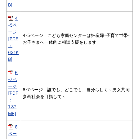
B]
4
-5ペ
ージ
4-5ページ こども家庭センターは妊産婦･子育て世帯･
[PDF
お子さまへ一体的に相談支援をします
：
631K
B]
6
-7ペ
ージ
6-7ページ 誰でも、どこでも、自分らしく～男女共同
[PDF
参画社会を目指して～
：
1.82
MB]
8
ペー