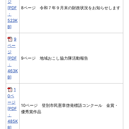
ジ
[PDF
8ページ 令和７年９月末の財政状況をお知らせします
：
523K
B]
9
ペー
ジ
[PDF
9ページ 地域おこし協力隊活動報告
：
463K
B]
1
0ペ
ージ
10ページ 登別市民憲章啓発標語コンクール 金賞・
[PDF
優秀賞作品
：
485K
B]