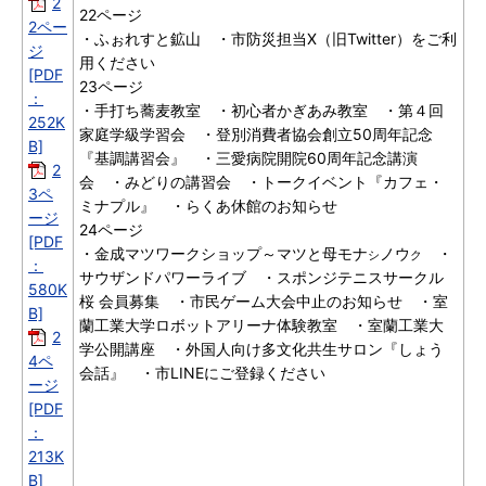
2
22ページ
2ペー
・ふぉれすと鉱山 ・市防災担当X（旧Twitter）をご利
ジ
用ください
[PDF
23ページ
：
・手打ち蕎麦教室 ・初心者かぎあみ教室 ・第４回
252K
家庭学級学習会 ・登別消費者協会創立50周年記念
B]
『基調講習会』 ・三愛病院開院60周年記念講演
2
会 ・みどりの講習会 ・トークイベント『カフェ・
3ペ
ミナプル』 ・らくあ休館のお知らせ
ージ
24ページ
[PDF
・金成マツワークショップ～マツと母モナ
ノウ
・
シ
ク
：
サウザンドパワーライブ ・スポンジテニスサークル
580K
桜 会員募集 ・市民ゲーム大会中止のお知らせ ・室
B]
蘭工業大学ロボットアリーナ体験教室 ・室蘭工業大
2
学公開講座 ・外国人向け多文化共生サロン『しょう
4ペ
会話』 ・市LINEにご登録ください
ージ
[PDF
：
213K
B]