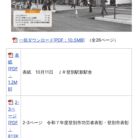
一括ダウンロード[PDF：10.5MB]
（全26ページ）
表
紙
[PDF
表紙 10月11日 ＪＲ登別駅新駅舎
：
1.2M
B]
2-
3ペ
ージ
[PDF
2-3ページ 令和７年度登別市功労者表彰・登別市表彰
：
813K