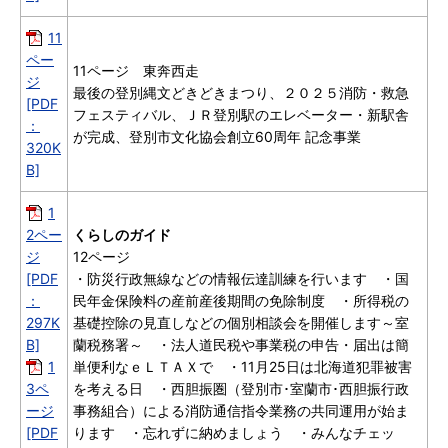
11
ペー
11ページ 東奔西走
ジ
最後の登別縄文どきどきまつり、２０２５消防・救急
[PDF
フェスティバル、ＪＲ登別駅のエレベーター・新駅舎
：
が完成、登別市文化協会創立60周年 記念事業
320K
B]
1
2ペー
くらしのガイド
ジ
12ページ
[PDF
・防災行政無線などの情報伝達訓練を行います ・国
：
民年金保険料の産前産後期間の免除制度 ・所得税の
297K
基礎控除の見直しなどの個別相談会を開催します～室
B]
蘭税務署～ ・法人道民税や事業税の申告・届出は簡
1
単便利なｅＬＴＡＸで ・11月25日は北海道犯罪被害
3ペ
を考える日 ・西胆振圏（登別市･室蘭市･西胆振行政
ージ
事務組合）による消防通信指令業務の共同運用が始ま
[PDF
ります ・忘れずに納めましょう ・みんなチェッ