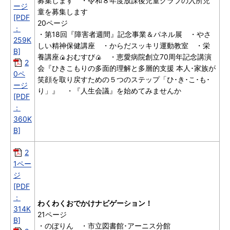
募集します ・令和８年度放課後児童クラブの入所児
ージ
童を募集します
[PDF
20ページ
：
・第18回『障害者週間』記念事業＆パネル展 ・やさ
259K
しい精神保健講座 ・からだスッキリ運動教室 ・栄
B]
養講座🍙おむすび🍙 ・恵愛病院創立70周年記念講演
2
会『ひきこもりの多面的理解と多層的支援 本人･家族が
0ペ
笑顔を取り戻すための５つのステップ「ひ･き･こ･も･
ージ
り」』 ・『人生会議』を始めてみませんか
[PDF
：
360K
B]
2
1ペー
ジ
[PDF
：
わくわくおでかけナビゲーション！
314K
21ページ
B]
・のぼりん ・市立図書館･アーニス分館