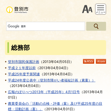
支援ツー
メニュー
総務部
登別市国民保護計画
（
2013年04月05日
）
RSS
At
平成２１年度以前
（
2013年04月04日
）
平成25年度予算関連
（
2013年04月04日
）
平成24年度公表中（登別市障がい者福祉計画（素案））
（
2013年04月04日
）
広報のぼりべつ2013年（平成25年）4月1日号
（
2013年04月
01日
）
農業委員会の「活動の点検・評価（案）及び平成25年度の目
標・活動計画（案）」
（
2013年04月01日
）