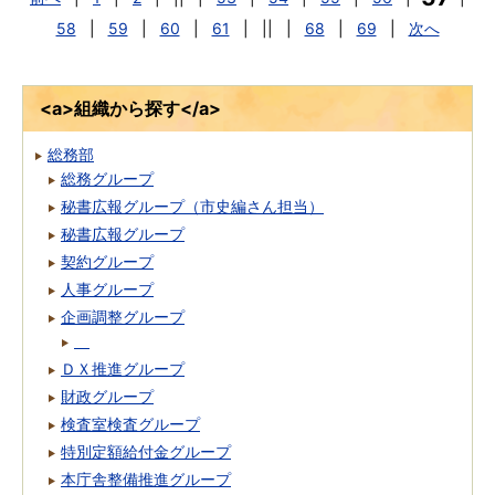
58
|
59
|
60
|
61
|
||
|
68
|
69
|
次へ
<a>組織から探す</a>
総務部
総務グループ
秘書広報グループ（市史編さん担当）
秘書広報グループ
契約グループ
人事グループ
企画調整グループ
ＤＸ推進グループ
財政グループ
検査室検査グループ
特別定額給付金グループ
本庁舎整備推進グループ