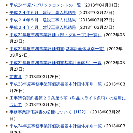
平成24年度パブリックコメントの一覧
（
2013年04月01日
）
平成２４年６月 建設工事入札結果
（
2013年03月27日
）
平成２４年５月 建設工事入札結果
（
2013年03月27日
）
平成２４年４月 建設工事入札結果
（
2013年03月27日
）
平成22年度事務事業評価（部・グループ別一覧）
（
2013年03
月27日
）
平成22年度事務事業評価調書(基本計画体系別一覧)
（
2013年
03月27日
）
平成22年度事務事業評価調書基本計画体系別一覧
（
2013年03
月27日
）
前書き
（
2013年03月26日
）
平成23年度事務事業評価調書基本計画体系別一覧
（
2013年03
月26日
）
工事請負契約書第２５条第５項（単品スライド条項）の運用に
ついて
（
2013年03月26日
）
事務事業評価調書の公開について【H22】
（
2013年03月26
日
）
平成24年度事務事業評価調書基本計画体系別一覧
（
2013年03
月26日
）