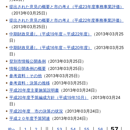
提出された意見の概要と市の考え（平成23年度事務事業評価）
（
2013年03月25日
）
提出された意見の概要と市の考え（平成22年度事務事業評価）
（
2013年03月25日
）
中期財政見通し（平成19年度～平成22年度）
（
2013年03月25
日
）
中期財政見通し（平成16年度～平成20年度）
（
2013年03月25
日
）
登別市情報公開条例
（
2013年03月25日
）
情報公開条例の概要
（
2013年03月25日
）
参考資料：その他
（
2013年03月25日
）
参考資料：決算の推移
（
2013年03月25日
）
平成20年度主要施策説明書
（
2013年03月24日
）
平成20年度予算編成方針（平成19年10月）
（
2013年03月24
日
）
平成20年度 市の決算の状況
（
2013年03月24日
）
平成２０年度予算関連
（
2013年03月24日
）
57
前へ
|
1
|
2
|
||
|
53
|
54
|
55
|
56
|
|