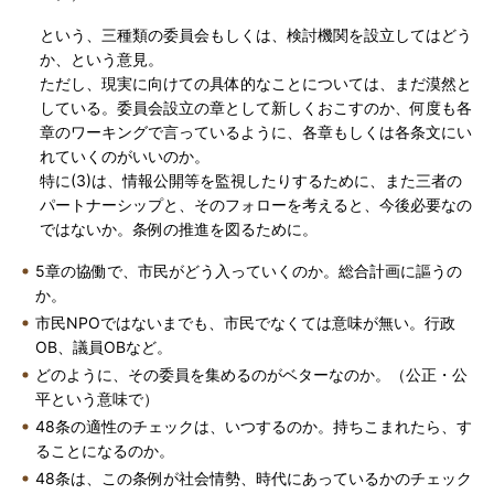
という、三種類の委員会もしくは、検討機関を設立してはどう
か、という意見。
ただし、現実に向けての具体的なことについては、まだ漠然と
している。委員会設立の章として新しくおこすのか、何度も各
章のワーキングで言っているように、各章もしくは各条文にい
れていくのがいいのか。
特に(3)は、情報公開等を監視したりするために、また三者の
パートナーシップと、そのフォローを考えると、今後必要なの
ではないか。条例の推進を図るために。
5章の協働で、市民がどう入っていくのか。総合計画に謳うの
か。
市民NPOではないまでも、市民でなくては意味が無い。行政
OB、議員OBなど。
どのように、その委員を集めるのがベターなのか。（公正・公
平という意味で）
48条の適性のチェックは、いつするのか。持ちこまれたら、す
ることになるのか。
48条は、この条例が社会情勢、時代にあっているかのチェック