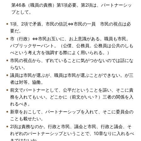
第46条（職員の責務）第1項必要。第2項は、パートナーシッ
プとして。
1項、2項で矛盾。市民の信託⇔市民の一員 市民の視点は必
要だ。
市（行政）⇔市民お互いに、お上意識がある。職員も市民。
パブリックサーバント。（公僕、公務員。公務員は公共のしも
べという考え方を強調する際によく用いられる。）
市民の視点から、ずれていることに気がつかないのでは話にな
らない。
議員は市民が選ぶが、職員は市民が選ぶことができない。が三
者は対等。協働。
前文でパートナーとして、公平だということを謳い、そこに責
務を入れてもいい。どこかに（前文がいい？）三者の関係を入
れるべき。
新章をおこして、パートナーシップを入れて、そこに委員会の
ことも載せたい。
2項は責務なのか。行政と市民、議会と市民、行政と議会、そ
れぞれのパートナーシップということで、10章なりに入れるべ
きではないか。