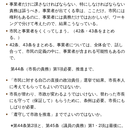
事業者だけに課さなければならない、特にしなければならない
責務は謳うべき。事業者が出てくる章は、ここだけ。市民には
権利もあるのに、事業者には責務だけではおかしいが、ワーキ
ングで分けて考えたので、結果こうなっている。
市民と事業者をくくってしまう。（42条・43条をまとめ
る。）
42条、43条をまとめる。事業者については、全体会で、話し
合って、市民の定義の中に、事業者が含まれる可能性もあるの
で。
第44条（市長の責務）第1項必要。推進まで。
「市民に対する自己の直接の政治責任」選挙で結果。市長本人
に考えてもらってもよいのではないか。
市長が替わり、市政が変わるようではいけない。替わった市長
にも守って（保証して）もらうために、条例は必要。市長にも
しばりが必要。
「遵守して市政を推進」まででよいのではないか。
※第44条第2項と、第45条（議員の責務）第1・2項は最後に。