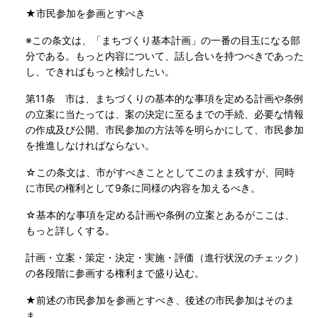
★市民参加を参画とすべき
※この条文は、「まちづくり基本計画」の一番の目玉になる部
分である。もっと内容について、話し合いを持つべきであった
し、できればもっと検討したい。
第11条 市は、まちづくりの基本的な事項を定める計画や条例
の立案に当たっては、案の決定に至るまでの手続、必要な情報
の作成及び公開、市民参加の方法等を明らかにして、市民参加
を推進しなければならない。
☆この条文は、市がすべきこととしてこのまま残すが、同時
に市民の権利として9条に同様の内容を加えるべき。
☆基本的な事項を定める計画や条例の立案とあるがここは、
もっと詳しくする。
計画・立案・策定・決定・実施・評価（進行状況のチェック）
の各段階に参画する権利まで盛り込む。
★前述の市民参加を参画とすべき、後述の市民参加はそのま
ま。