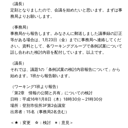
（議長）
定刻となりましたので、会議を始めたいと思います。まずは事
務局よりお願いします。
（事務局）
事務局から報告します。みなさんに郵送しました議事録の訂正
等がある場合は、1月23日（金）までに事務局へ連絡してくだ
さい。資料として、各ワーキンググループで条例試案について
話し合われた検討内容を配付しています。以上です。
（議長）
それでは、議題1の「条例試案の検討内容報告について」から
始めます。1班から報告願います。
（ワーキング1班より報告）
「第2章 情報の公開と共有」についての検討
日時：平成16年1月8日（木）18時30分～21時30分
場所：登別市役所3F第2会議室
出席者：15名（事務局2名含む）
＜★：変更 ☆：検討 ※：意見＞