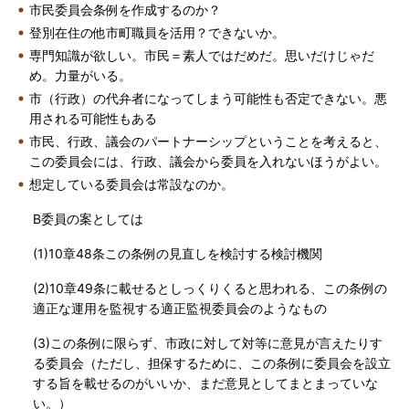
市民委員会条例を作成するのか？
登別在住の他市町職員を活用？できないか。
専門知識が欲しい。市民＝素人ではだめだ。思いだけじゃだ
め。力量がいる。
市（行政）の代弁者になってしまう可能性も否定できない。悪
用される可能性もある
市民、行政、議会のパートナーシップということを考えると、
この委員会には、行政、議会から委員を入れないほうがよい。
想定している委員会は常設なのか。
B委員の案としては
(1)10章48条この条例の見直しを検討する検討機関
(2)10章49条に載せるとしっくりくると思われる、この条例の
適正な運用を監視する適正監視委員会のようなもの
(3)この条例に限らず、市政に対して対等に意見が言えたりす
る委員会（ただし、担保するために、この条例に委員会を設立
する旨を載せるのがいいか、まだ意見としてまとまっていな
い。）