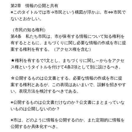
第2章 情報の公開と共有
※このタイトルでは市→市民という構図が浮かぶ。市⇔市民で
ないとおかしい。
（市民の知る権利）
第4条 私たち市民は、市が保有する情報について知る権利を
有するとともに、まちづくりに関し必要な情報の作成を市に提
案する権利を有する。（アクセス権を含む）
★権利を有するで1文とし、まちづくりに関し～からをアクセ
ス権というタイトルを付けて4条2項として別に設けるべき。
☆公開するものは公文書とする。必要な情報の作成を市に提
案する権利とあるが、この表現はあいまいで、誤解を招きやす
い。表現方法を検討するべきである。
※公開するものは公文書だけなのか？公文書にまとまっていな
いものは公開しないのか？
※市は、どのように情報を公開するのか、また定期的に情報を
公開するか具体化すべき。