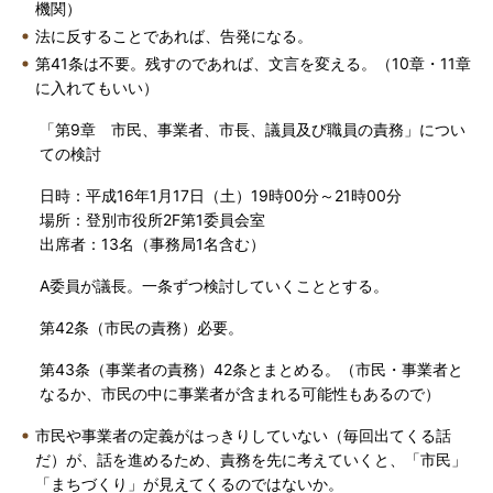
機関）
法に反することであれば、告発になる。
第41条は不要。残すのであれば、文言を変える。（10章・11章
に入れてもいい）
「第9章 市民、事業者、市長、議員及び職員の責務」につい
ての検討
日時：平成16年1月17日（土）19時00分～21時00分
場所：登別市役所2F第1委員会室
出席者：13名（事務局1名含む）
A委員が議長。一条ずつ検討していくこととする。
第42条（市民の責務）必要。
第43条（事業者の責務）42条とまとめる。（市民・事業者と
なるか、市民の中に事業者が含まれる可能性もあるので）
市民や事業者の定義がはっきりしていない（毎回出てくる話
だ）が、話を進めるため、責務を先に考えていくと、「市民」
「まちづくり」が見えてくるのではないか。