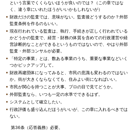
という言葉でくくらないほうが良いのでは？（この章ではな
く、違う章にいれたほうがいいかもしれないが）
財政だけの監査では、意味がない。監査後どうするのか？外部
監査条例を作るのもいい。
現在行われている監査は、執行、手続きが正しく行われている
かどうかの監査で、経営・財務の体質を含めての行政運営や経
営診断的なことができるというものではないので、やはり外部
監査・外部コンサルが必要。
「特定の事業」とは、数ある事業のうち、重要な事業などいく
つかピックアップして。
財政再建団体になってみると、市民の意識も変わるのではない
か。街が大きくならなくても、住みよい街になればいい。
市民が関心を持つことが大事。プロの目で見てどうか。
外部監査なら、いつも一定の水準でできるはず。
システムとして確立したい。
行政評価も盛り込んだほうがいいが、この章に入れるべきでは
ない。
第36条（応答義務）必要。