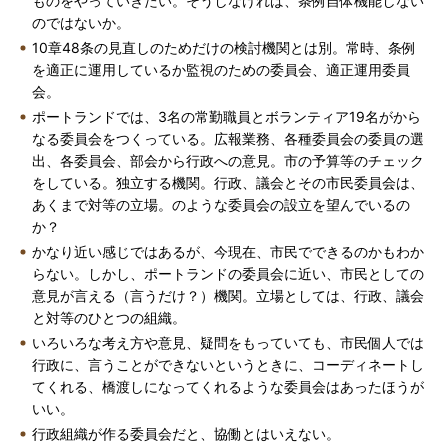
ものをやっていきたい。そうしなければ、条例自体機能しない
のではないか。
10章48条の見直しのためだけの検討機関とは別。常時、条例
を適正に運用しているか監視のための委員会、適正運用委員
会。
ポートランドでは、3名の常勤職員とボランティア19名がから
なる委員会をつくっている。広報業務、各種委員会の委員の選
出、各委員会、部会から行政への意見。市の予算等のチェック
をしている。独立する機関。行政、議会とその市民委員会は、
あくまで対等の立場。のような委員会の設立を望んでいるの
か？
かなり近い感じではあるが、今現在、市民でできるのかもわか
らない。しかし、ポートランドの委員会に近い、市民としての
意見が言える（言うだけ？）機関。立場としては、行政、議会
と対等のひとつの組織。
いろいろな考え方や意見、疑問をもっていても、市民個人では
行政に、言うことができないというときに、コーディネートし
てくれる、橋渡しになってくれるような委員会はあったほうが
いい。
行政組織が作る委員会だと、協働とはいえない。