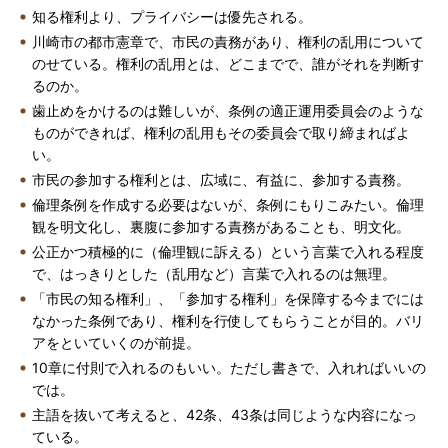
知る権利より、プライバシーは優先される。
川崎市の都市憲章で、市民の責務があり、権利の乱用について
のせている。権利の乱用とは、どこまでで、誰がそれを判断す
るのか。
歯止めをかけるのは難しいが、条例の適正運用委員会のような
ものができれば、権利の乱用もその委員会で取り締まればよ
い。
市民の参加する権利とは、広域に、有益に、参加する責務。
倫理条例を作成する必要はないが、条例にもりこみたい。倫理
観を明文化し、裏腹に参加する責務があることも、明文化。
公正かつ積極的に（倫理観に訴える）という言葉で入れる程度
で、はっきりとした（乱用など）言葉で入れるのは無理。
「市民の知る権利」、「参加する権利」を保障する今までには
なかった条例であり、権利を行使してもらうことが目的。バリ
アをといていくのが前提。
10章に付則で入れるのもいい。ただし書きで、入れればいいの
では。
主語を抜いて考えると、42条、43条は同じような内容になっ
ている。