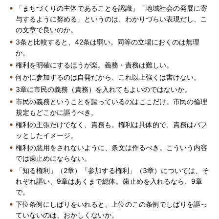
「まちづくりの主体であることを認識」「地域社会の発展に寄
与するように努める」というのは、わかりづらい表現だし、こ
の文章で良いのか。
3条と比較すると、42条は弱い。同等の立場におくのは無理
か。
権利を明確にするほうが楽。義務・責務は難しい。
何かに参加するのは自発だから、これ以上強くは書けない。
3章に市民の義務（責務）を入れてもよいのではないか。
市民の義務ということを謳っているのはここだけ。市民の倫理
規定もどこかに謳うべき。
権利の主張だけでなく、責務も。権利は具体的で、責務はバフ
ッとしたイメージ。
権利の悪用をされないように、条文は作るべき。こういう内容
では歯止めにならない。
「知る権利」（2章）「参加する権利」（3章）については、そ
れぞれ謳い、9章はあくまで総体。歯止めを入れるなら、9章
で。
下位条例にしばりをいれると、上位のこの条例でしばりを謳っ
ていないのは、おかしくないか。