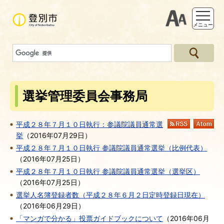
支援ツー
メニュー
選挙管理委員会事務局
平成２８年７月１０日執行：参議院議員通常選
RSS
At
挙
（
2016年07月29日
）
平成２８年７月１０日執行 参議院議員通常選挙（比例代表）
（
2016年07月25日
）
平成２８年７月１０日執行 参議院議員通常選挙（選挙区）
（
2016年07月25日
）
選挙人名簿登録者数（平成２８年６月２日定時登録日現在）
（
2016年06月29日
）
「マンガで分かる」投票ガイドブックについて
（
2016年06月