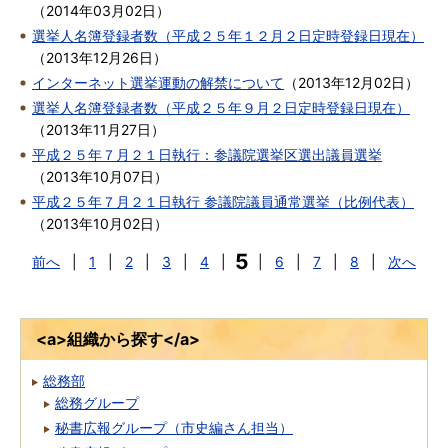
（
2014年03月02日
）
選挙人名簿登録者数（平成２５年１２月２日定時登録日現在）
（
2013年12月26日
）
インターネット選挙運動の解禁について
（
2013年12月02日
）
選挙人名簿登録者数（平成２５年９月２日定時登録日現在）
（
2013年11月27日
）
平成２５年７月２１日執行：参議院選挙区選出議員選挙
（
2013年10月07日
）
平成２５年７月２１日執行 参議院議員通常選挙（比例代表）
（
2013年10月02日
）
5
前へ
|
1
|
2
|
3
|
4
|
|
6
|
7
|
8
|
次へ
<a>組織から探す</a>
総務部
総務グループ
秘書広報グループ（市史編さん担当）