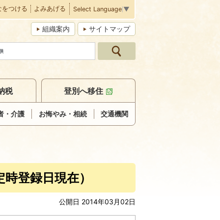
なをつける
よみあげる
Select Language
▼
組織案内
サイトマップ
納税
登別へ移住
者・介護
お悔やみ・相続
交通機関
定時登録日現在）
公開日 2014年03月02日