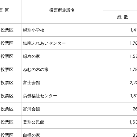
票区
投票所施設名
総数
１投票区
幌別小学校
1,4
２投票区
鉄南ふれあいセンター
1,7
３投票区
緑寿の家
1,5
４投票区
ねむの木の家
1,7
５投票区
富士会館
2,2
６投票区
労働福祉センター
1,8
７投票区
富浦会館
2
８投票区
登別公民館
1,6
９投票区
白樺の家
3