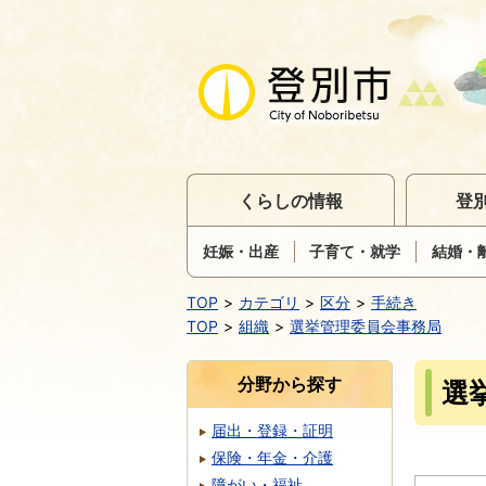
くらしの情報
登
妊娠・出産
子育て・就学
結婚・
TOP
カテゴリ
区分
手続き
TOP
組織
選挙管理委員会事務局
分野から探す
選
届出・登録・証明
保険・年金・介護
障がい・福祉