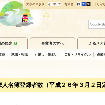
文字の大きさ
小
中
大
背景色
白
青
黒
ふりが
本
文
へ
移
動
別の観光
事業者の方へ
ふるさと
離婚
就職・転職
引越し・住まい
ごみ・リサイクル
高齢
挙人名簿登録者数（平成２６年３月２日