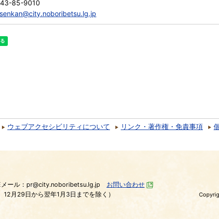
143-85-9010
senkan@city.noboribetsu.lg.jp
ウェブアクセシビリティについて
リンク・著作権・免責事項
）
Eメール：pr@city.noboribetsu.lg.jp
お問い合わせ
、12月29日から翌年1月3日までを除く）
Copyrig