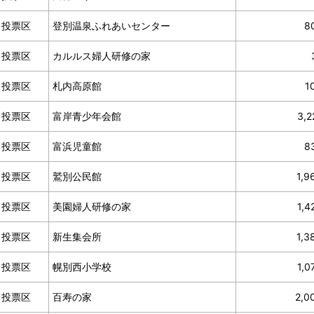
０投票区
登別温泉ふれあいセンター
8
１投票区
カルルス婦人研修の家
２投票区
札内高原館
1
４投票区
富岸青少年会館
3,2
５投票区
富浜児童館
8
６投票区
鷲別公民館
1,9
７投票区
美園婦人研修の家
1,4
８投票区
新生集会所
1,3
９投票区
幌別西小学校
1,0
０投票区
百寿の家
2,0