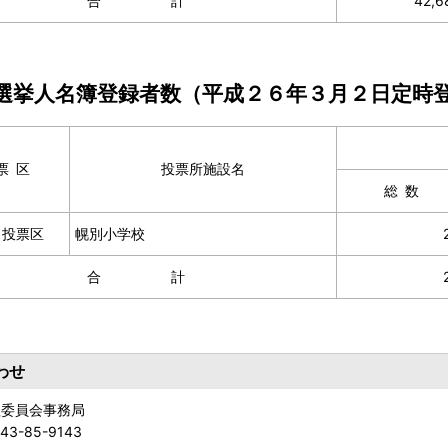
合計
42,6
選挙人名簿登録者数（平成２６年３月２日定時
票区
投票所施設名
総数
１投票区
幌別小学校
合計
わせ
理委員会事務局
143-85-9143