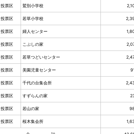
１投票区
鷲別小学校
2,1
２投票区
若草小学校
2,3
３投票区
婦人センター
1,8
４投票区
こぶしの家
2,0
５投票区
若草つどいセンター
2,4
６投票区
美園児童センター
9
７投票区
千代の台集会所
2,4
８投票区
すずらんの家
2
９投票区
若山の家
9
０投票区
桜木集会所
1,6