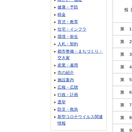
健康・予防
投
税金
育児・教育
第 
住宅・インフラ
環境・衛生
第 
入札・契約
都市整備・まちづくり・
第 
空き家
産業・雇用
第 
市の紹介
第 
施設案内
広報・広聴
第 
行政・計画
選挙
第 
防災・救急
新型コロナウイルス関連
第 
情報
第 