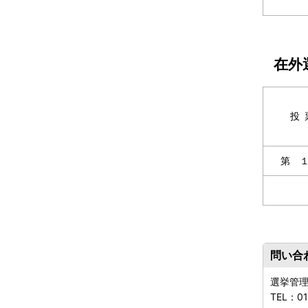
在外
投
第 
問い合
選挙管
TEL：
0