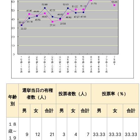
選挙当日の有権
投票者数
（人）
投票率
（％）
年齢
者数（人）
別
男
女
合計
男
女
合計
男
女
合計
１８
歳～
9
12
21
3
4
7
33.33
33.33
33.33
１９