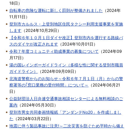
18日
）
自転車の危険な運転に新しく罰則が整備されました
（
2024年
11月11日
）
登別市カルルス・上登別地区住民タクシー利用支援事業を実施
します
（
2024年10月29日
）
【令和６年１０月１日ダイヤ改正】登別市内を運行する路線バ
スのダイヤが改正されます
（
2024年10月01日
）
令和７年度コミュニティ助成事業の募集について
（
2024年09
月17日
）
湯の国レインボーガイドライン（多様な性に関する登別市職員
ガイドライン）
（
2024年09月09日
）
北海道警察からのお知らせ～令和６年７月１日（月）からの警
察署等の｢窓口業務の受付時間」について～
（
2024年06月21
日
）
公益財団法人日弁連交通事故相談センターによる無料相談のご
案内
（
2024年05月30日
）
登別市男女共同参画情報紙「アンダンテNo20」を作成しまし
た
（
2024年03月22日
）
地震に伴う製品事故に注意!～二次災害を防ぐため平時から備え