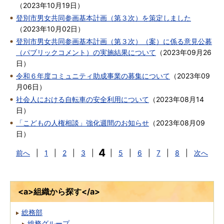
（
2023年10月19日
）
登別市男女共同参画基本計画（第３次）を策定しました
（
2023年10月02日
）
登別市男女共同参画基本計画（第３次）（案）に係る意見公募
（パブリックコメント）の実施結果について
（
2023年09月26
日
）
令和６年度コミュニティ助成事業の募集について
（
2023年09
月06日
）
社会人における自転車の安全利用について
（
2023年08月14
日
）
「こどもの人権相談」強化週間のお知らせ
（
2023年08月09
日
）
4
前へ
|
1
|
2
|
3
|
|
5
|
6
|
7
|
8
|
次へ
<a>組織から探す</a>
総務部
総務グループ