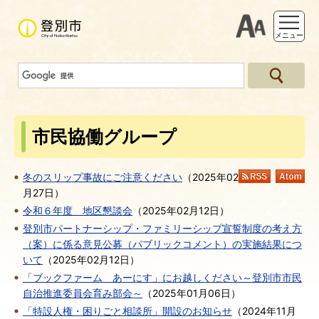
支援ツー
メニュー
市民協働グループ
冬のスリップ事故にご注意ください
（
2025年02
RSS
At
月27日
）
令和６年度 地区懇談会
（
2025年02月12日
）
登別市パートナーシップ・ファミリーシップ宣誓制度の考え方
（案）に係る意見公募（パブリックコメント）の実施結果につ
いて
（
2025年02月12日
）
「ブックファーム あーにす」にお越しください～登別市市民
自治推進委員会育み部会～
（
2025年01月06日
）
「特設人権・困りごと相談所」開設のお知らせ
（
2024年11月