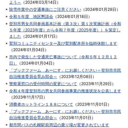
よう～
（
2024年03月14日
）
除雪作業中の交通事故にご注意ください
（
2024年01月29日
）
令和５年度 地区懇談会
（
2024年01月18日
）
登別市男女共同参画基本計画（第３次）第１次実施計画（令和
５年度（2023年度）から令和７年度（2025年度））を策定し
ました
（
2024年01月17日
）
鷲別コミュニティセンター及び鷲別配本所を臨時休館します
（
2024年01月04日
）
市内で発生した交通死亡事故について（令和５年１２月１２
日）
（
2024年01月04日
）
「ブックファーム あーにす」にお越しください～登別市市民
自治推進委員会育み部会～
（
2023年12月08日
）
警察署窓口の受付時間の変更について
（
2023年11月29日
）
令和４年度登別市の男女共同参画事業の推進状況を公表します
（
2023年11月17日
）
消費者ホットライン１８８について
（
2023年11月01日
）
「ブックファーム あーにす」にお越しください～登別市市民
自治推進委員会育み部会～
（
2023年11月01日
）
都市間バスの札幌駅前周辺の乗り場が変更されています