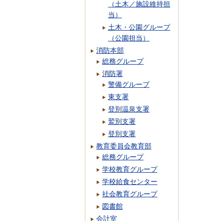
（土木／施設維持担
当）
土木・公園グループ
（公園担当）
消防本部
総務グループ
消防署
警備グループ
東支署
登別温泉支署
鷲別支署
登別支署
教育委員会教育部
総務グループ
学校教育グループ
学校給食センター
社会教育グループ
図書館
会計室