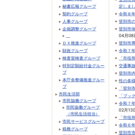
秘書広報グループ
定しま
契約グループ
令和８
人事グループ
登別市
企画調整グループ
登別市
04月08
ＤＸ推進グループ
登別市男
財政グループ
令和７
検査室検査グループ
「市役
特別定額給付金グルー
交通事
プ
登別市
本庁舎整備推進グルー
性の多
プ
「登別
市民生活部
「ブッ
市民協働グループ
令和７
市民協働グループ
02月13
（市民生活担当）
「市役
市民サービスグループ
令和６
税務グループ
登別市