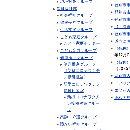
環境対策グループ
登別市
保健福祉部
登別市
社会福祉グループ
登別市
健康長寿グループ
【北海
生活支援グループ
登別市
こども家庭グループ
道内に
こども家庭センター
（仮称
こども育成グループ
年12月0
健康推進グループ
（仮称
健康推進グループ
（
2025
（新型コロナワクチ
登別市
ン接種担当）
「ブッ
新型コロナワクチン
エゾシ
接種対策室
新型コロナワクチ
令和７
ン接種対策グルー
プ
高齢・介護グループ
障がい福祉グループ