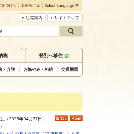
なをつける
よみあげる
Select Language
▼
組織案内
サイトマップ
納税
登別へ移住
者・介護
お悔やみ・相続
交通機関
ー】
（
2026年04月27日
）
RSS
Atom
）
度）から令和１０年度（2028年度））を策