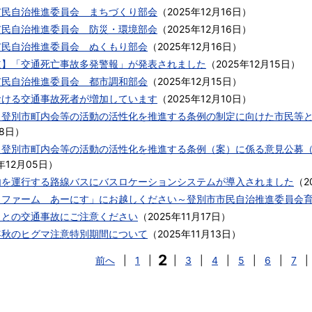
市民自治推進委員会 まちづくり部会
（
2025年12月16日
）
市民自治推進委員会 防災・環境部会
（
2025年12月16日
）
市民自治推進委員会 ぬくもり部会
（
2025年12月16日
）
道】「交通死亡事故多発警報」が発表されました
（
2025年12月15日
）
市民自治推進委員会 都市調和部会
（
2025年12月15日
）
おける交通事故死者が増加しています
（
2025年12月10日
）
）登別市町内会等の活動の活性化を推進する条例の制定に向けた市民等
8日
）
）登別市町内会等の活動の活性化を推進する条例（案）に係る意見公募
年12月05日
）
内を運行する路線バスにバスロケーションシステムが導入されました
（
2
クファーム あーにす」にお越しください～登別市市民自治推進委員会
カとの交通事故にご注意ください
（
2025年11月17日
）
年秋のヒグマ注意特別期間について
（
2025年11月13日
）
2
前へ
|
1
|
|
3
|
4
|
5
|
6
|
7
|