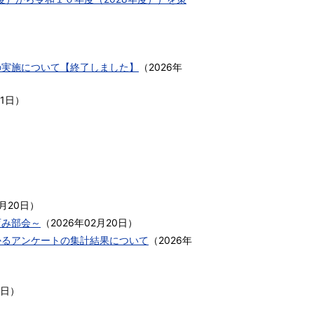
の実施について【終了しました】
（
2026年
01日
）
2月20日
）
育み部会～
（
2026年02月20日
）
かるアンケートの集計結果について
（
2026年
9日
）