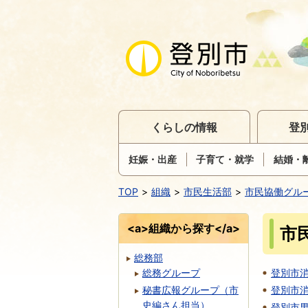
くらしの情報
登
妊娠・出産
子育て・就学
結婚・
TOP
組織
市民生活部
市民協働グル
<a>組織から探す</a>
市
総務部
総務グループ
登別市
秘書広報グループ（市
登別市
史編さん担当）
登別市男