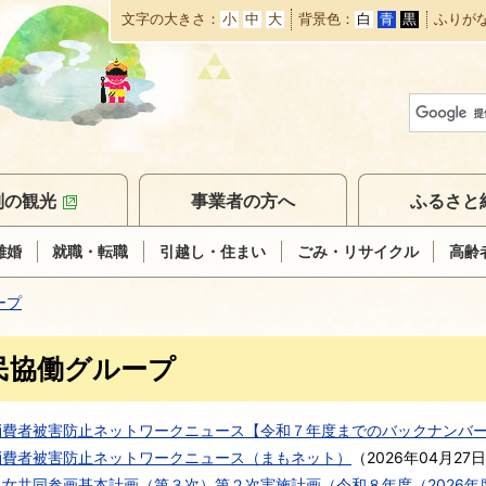
文字の大きさ
小
中
大
背景色
白
青
黒
ふりが
本
文
へ
移
動
別の観光
事業者の方へ
ふるさと
離婚
就職・転職
引越し・住まい
ごみ・リサイクル
高齢
ープ
民協働グループ
消費者被害防止ネットワークニュース【令和７年度までのバックナンバ
消費者被害防止ネットワークニュース（まもネット）
（
2026年04月27日
女共同参画基本計画（第３次）第２次実施計画（令和８年度（2026年