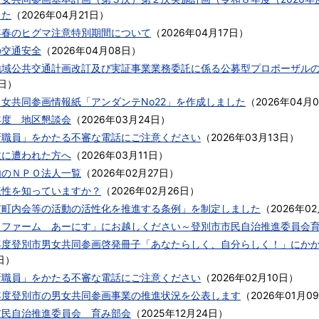
した
（
2026年04月21日
）
年春のヒグマ注意特別期間について
（
2026年04月17日
）
の交通安全
（
2026年04月08日
）
地域公共交通計画改訂及び実証事業業務委託に係る公募型プロポーザル
日
）
女共同参画情報紙「アンダンテNo22」を作成しました
（
2026年04月
年度 地区懇談会
（
2026年03月24日
）
所職員」をかたる不審な電話にご注意ください
（
2026年03月13日
）
故に遭われた方へ
（
2026年03月11日
）
内のＮＰＯ法人一覧
（
2026年02月27日
）
様性を知っていますか？
（
2026年02月26日
）
市町内会等の活動の活性化を推進する条例」を制定しました
（
2026年0
クファーム あーにす」にお越しください～登別市市民自治推進委員会
年度登別市男女共同参画啓発冊子「あなたらしく、自分らしく！」にか
日
）
所職員」をかたる不審な電話にご注意ください
（
2026年02月10日
）
年度登別市の男女共同参画事業の推進状況を公表します
（
2026年01月0
市民自治推進委員会 育み部会
（
2025年12月24日
）