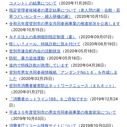
コメント）の結果について
（
2020年11月26日
）
指定管理者候補者の選定結果について（老人憩の家・会館・若
草つどいセンター・婦人研修の家）
（
2020年10月15日
）
令和元年度登別市の男女共同参画事業の推進状況を公表します
（
2020年10月15日
）
ＮＰＯ法人の条例個別指定制度（案）
（
2020年09月01日
）
怪しい？メール。特殊詐欺に気を付けて
（
2020年06月19日
）
登別市連合町内会の活動状況
（
2020年05月18日
）
防犯、暴力追放運動
（
2020年05月18日
）
道内で特殊詐欺が急増しています
（
2020年04月28日
）
登別市男女共同参画情報紙「アンダンテNo１６」を作成しま
した
（
2020年02月25日
）
登別市消費者被害防止ネットワークニュース（まもネット）
（
2020年01月27日
）
『消費者ホットライン188』をご存知ですか
（
2019年12月24
日
）
平成３０年度登別市の男女共同参画事業の推進状況について
（
2019年10月03日
）
消費者庁リコール情報サイトについて
（
2019年10月02日
）