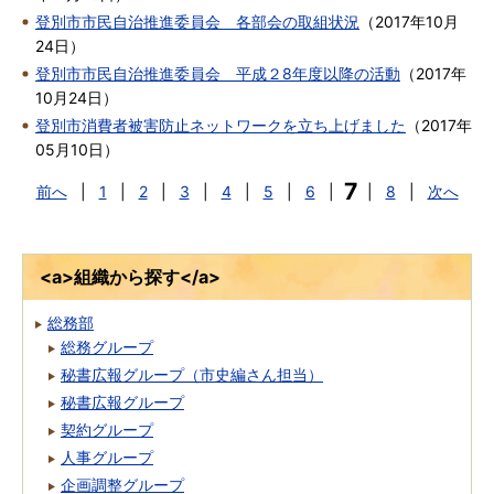
登別市市民自治推進委員会 各部会の取組状況
（
2017年10月
24日
）
登別市市民自治推進委員会 平成２8年度以降の活動
（
2017年
10月24日
）
登別市消費者被害防止ネットワークを立ち上げました
（
2017年
05月10日
）
7
前へ
|
1
|
2
|
3
|
4
|
5
|
6
|
|
8
|
次へ
<a>組織から探す</a>
総務部
総務グループ
秘書広報グループ（市史編さん担当）
秘書広報グループ
契約グループ
人事グループ
企画調整グループ