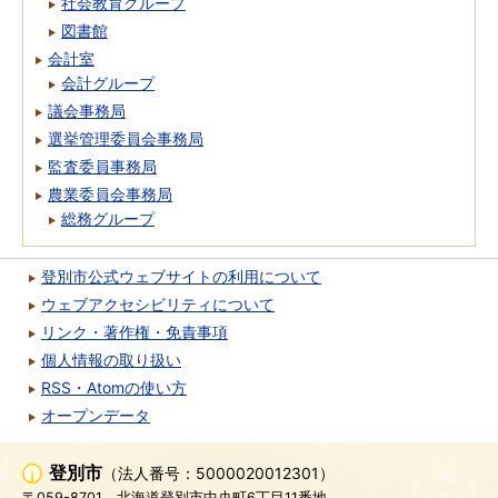
社会教育グループ
図書館
会計室
会計グループ
議会事務局
選挙管理委員会事務局
監査委員事務局
農業委員会事務局
総務グループ
登別市公式ウェブサイトの利用について
ウェブアクセシビリティについて
リンク・著作権・免責事項
個人情報の取り扱い
RSS・Atomの使い方
オープンデータ
登別市
（法人番号：5000020012301）
〒059-8701
北海道登別市中央町6丁目11番地