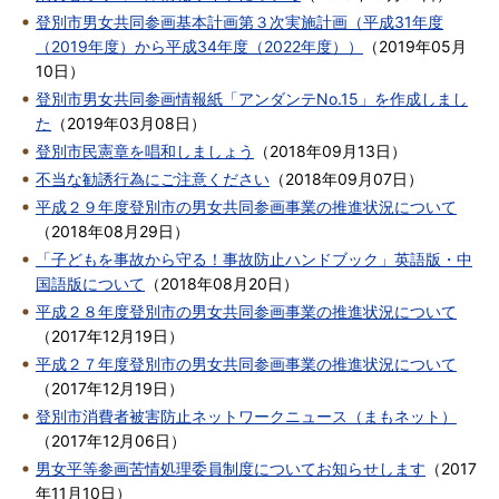
登別市男女共同参画基本計画第３次実施計画（平成31年度
（2019年度）から平成34年度（2022年度））
（
2019年05月
10日
）
登別市男女共同参画情報紙「アンダンテNo.15」を作成しまし
た
（
2019年03月08日
）
登別市民憲章を唱和しましょう
（
2018年09月13日
）
不当な勧誘行為にご注意ください
（
2018年09月07日
）
平成２９年度登別市の男女共同参画事業の推進状況について
（
2018年08月29日
）
「子どもを事故から守る！事故防止ハンドブック」英語版・中
国語版について
（
2018年08月20日
）
平成２８年度登別市の男女共同参画事業の推進状況について
（
2017年12月19日
）
平成２７年度登別市の男女共同参画事業の推進状況について
（
2017年12月19日
）
登別市消費者被害防止ネットワークニュース（まもネット）
（
2017年12月06日
）
男女平等参画苦情処理委員制度についてお知らせします
（
2017
年11月10日
）