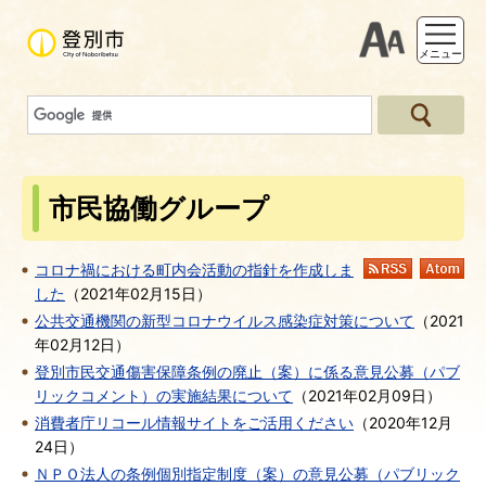
支援ツー
メニュー
市民協働グループ
コロナ禍における町内会活動の指針を作成しま
RSS
At
した
（
2021年02月15日
）
公共交通機関の新型コロナウイルス感染症対策について
（
2021
年02月12日
）
登別市民交通傷害保障条例の廃止（案）に係る意見公募（パブ
リックコメント）の実施結果について
（
2021年02月09日
）
消費者庁リコール情報サイトをご活用ください
（
2020年12月
24日
）
ＮＰＯ法人の条例個別指定制度（案）の意見公募（パブリック