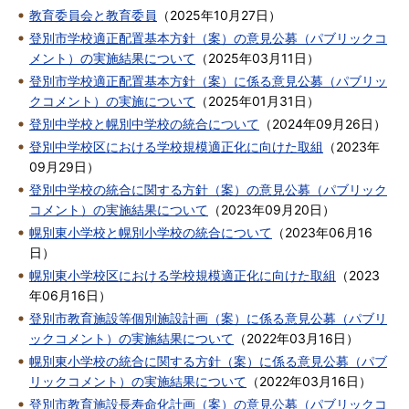
教育委員会と教育委員
（
2025年10月27日
）
登別市学校適正配置基本方針（案）の意見公募（パブリックコ
メント）の実施結果について
（
2025年03月11日
）
登別市学校適正配置基本方針（案）に係る意見公募（パブリッ
クコメント）の実施について
（
2025年01月31日
）
登別中学校と幌別中学校の統合について
（
2024年09月26日
）
登別中学校区における学校規模適正化に向けた取組
（
2023年
09月29日
）
登別中学校の統合に関する方針（案）の意見公募（パブリック
コメント）の実施結果について
（
2023年09月20日
）
幌別東小学校と幌別小学校の統合について
（
2023年06月16
日
）
幌別東小学校区における学校規模適正化に向けた取組
（
2023
年06月16日
）
登別市教育施設等個別施設計画（案）に係る意見公募（パブリ
ックコメント）の実施結果について
（
2022年03月16日
）
幌別東小学校の統合に関する方針（案）に係る意見公募（パブ
リックコメント）の実施結果について
（
2022年03月16日
）
登別市教育施設長寿命化計画（案）の意見公募（パブリックコ