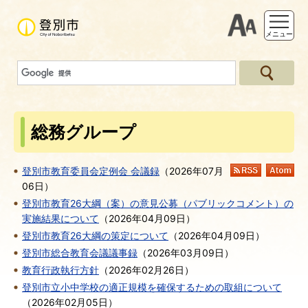
支援ツー
メニュー
総務グループ
登別市教育委員会定例会 会議録
（
2026年07月
RSS
At
06日
）
登別市教育26大綱（案）の意見公募（パブリックコメント）の
実施結果について
（
2026年04月09日
）
登別市教育26大綱の策定について
（
2026年04月09日
）
登別市総合教育会議議事録
（
2026年03月09日
）
教育行政執行方針
（
2026年02月26日
）
登別市立小中学校の適正規模を確保するための取組について
（
2026年02月05日
）