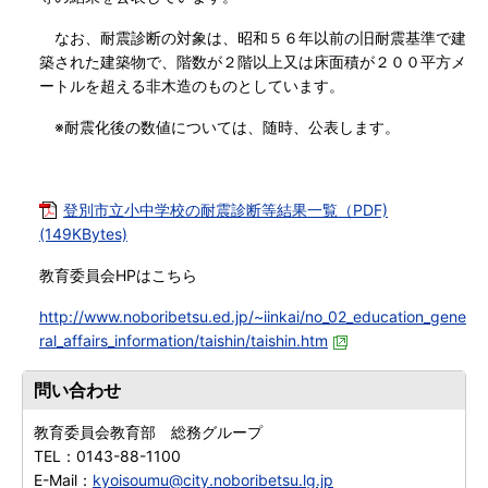
なお、耐震診断の対象は、昭和５６年以前の旧耐震基準で建
築された建築物で、階数が２階以上又は床面積が２００平方メ
ートルを超える非木造のものとしています。
※耐震化後の数値については、随時、公表します。
登別市立小中学校の耐震診断等結果一覧（PDF)
(149KBytes)
教育委員会HPはこちら
http://www.noboribetsu.ed.jp/~iinkai/no_02_education_gene
ral_affairs_information/taishin/taishin.htm
問い合わせ
教育委員会教育部 総務グループ
TEL：
0143-88-1100
E-Mail：
kyoisoumu@city.noboribetsu.lg.jp