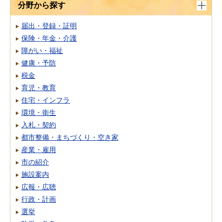
分野から探す
届出・登録・証明
保険・年金・介護
障がい・福祉
健康・予防
税金
育児・教育
住宅・インフラ
環境・衛生
入札・契約
都市整備・まちづくり・空き家
産業・雇用
市の紹介
施設案内
広報・広聴
行政・計画
選挙