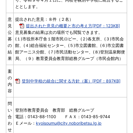
ととします。
意
提出された意見：８件（２名）
見
提出された意見の概要と市の考え方[PDF：123KB]
公
意見募集の結果は次の場所でも閲覧できます。
募
(１)市役所本庁舎１階市民ロビー、(２)各支所、(３)市民会
の
館、(４)総合福祉センター、(５)市立図書館、(６)市立図書
結
館アーニス分館、(７)市民活動センター、(８)登別温泉郵便
果
局、（９）教育委員会教育部総務グループ（市民会館内）
案
の
登別中学校の統合に関する方針（案）[PDF：897KB]
内
容
問
い
登別市教育委員会 教育部 総務グループ
合
電話：0143-88-1100 ＦＡＸ：0143-85-9744
わ
Ｅメール：
kyoisoumu@city.noboribetsu.lg.jp
せ