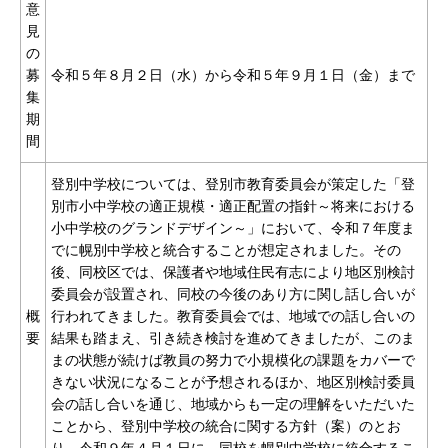
意
見
の
募
令和５年８月２日（水）から令和５年９月１日（金）まで
集
期
間
登別中学校については、登別市教育委員会が策定した「登
別市小中学校の適正規模・適正配置の指針～将来における
小中学校のグランドデザイン～」において、令和７年度ま
でに幌別中学校と統合することが想定されました。その
後、同校区では、保護者や地域住民有志により地区別検討
委員会が設置され、同校の今後のあり方に関し話し合いが
概
行われてきました。教育委員会では、地域での話し合いの
要
結果も踏まえ、引き続き検討を進めてきましたが、このま
まの状態が続けば教員の努力で小規模化の課題をカバーで
きない状況になることが予想されるほか、地区別検討委員
会の話し合いを通じ、地域からも一定の理解をいただいた
ことから、登別中学校の統合に関する方針（案）のとお
り、令和９年４月１日に、同校を幌別中学校に統合するこ