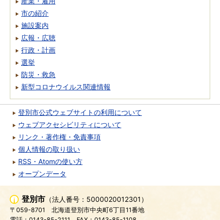
産業・雇用
市の紹介
施設案内
広報・広聴
行政・計画
選挙
防災・救急
新型コロナウイルス関連情報
登別市公式ウェブサイトの利用について
ウェブアクセシビリティについて
リンク・著作権・免責事項
個人情報の取り扱い
RSS・Atomの使い方
オープンデータ
登別市
（法人番号：5000020012301）
〒059-8701
北海道登別市中央町6丁目11番地
電話：0143-85-2111
FAX：0143-85-1108