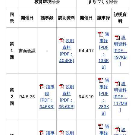
教育環境部会
まちづくり部会
回
説明資
開催日
議事録
説明資料
開催日
議事録
示
料
議
説
説明
事録
第
明資料
資料
[PDF
１
書面会議
-
R4.4.17
[PDF：
[PDF：
：
回
197KB
404KB]
136K
]
B]
議
説
議事
説明
事録
第
明資料
録
資料
[PDF
２
R4.5.25
R4.5.19
[PDF：
[PDF：
[PDF：
：
回
1.17MB
346KB]
36.6KB]
283K
]
B]
議
説
議事
説明
事録