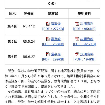
０名）
回示
開催日
議事録
説明資料
議事録
説明資料
第４回
R5.4.12
[PDF：277KB]
[PDF：850KB]
議事録
説明資料
第５回
R5.5.24
[PDF：258KB]
[PDF：92.7KB]
議事録
説明資料
第６回
R5.6.27
[PDF：299KB]
[PDF：194KB]
登別中学校の学校適正配置に関する地区別検討委員会では、令
和３年１０月から令和５年６月にかけて、地区別検討委員会の全
体会議を６回、部会での会議を、教育環境部会で１０回、まちづ
くり部会で８回開催し、協議を行ってきました。
その結果、教育環境とまちづくりの両面で、統合に向けて想定
される課題に適切な対応がとられることを条件に、令和９年４月
１日に、登別中学校を幌別中学校に統合することを容認する決定