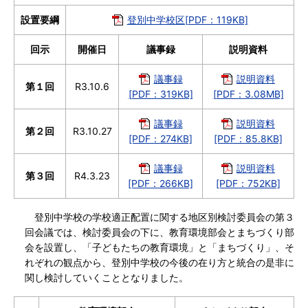
設置要綱
登別中学校区[PDF：119KB]
回示
開催日
議事録
説明資料
議事録
説明資料
第１回
R3.10.6
[PDF：319KB]
[PDF：3.08MB]
議事録
説明資料
第２回
R3.10.27
[PDF：274KB]
[PDF：85.8KB]
議事録
説明資料
第３回
R4.3.23
[PDF：266KB]
[PDF：752KB]
登別中学校の学校適正配置に関する地区別検討委員会の第３
回会議では、検討委員会の下に、教育環境部会とまちづくり部
会を設置し、「子どもたちの教育環境」と「まちづくり」、そ
れぞれの観点から、登別中学校の今後の在り方と統合の是非に
関し検討していくこととなりました。