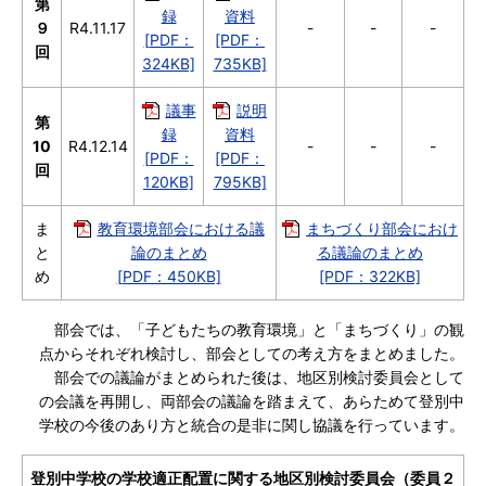
第
録
資料
９
R4.11.17
-
-
-
[PDF：
[PDF：
回
324KB]
735KB]
議事
説明
第
録
資料
10
R4.12.14
-
-
-
[PDF：
[PDF：
回
120KB]
795KB]
ま
教育環境部会における議
まちづくり部会におけ
と
論のまとめ
る議論のまとめ
め
[PDF：450KB]
[PDF：322KB]
部会では、「子どもたちの教育環境」と「まちづくり」の観
点からそれぞれ検討し、部会としての考え方をまとめました。
部会での議論がまとめられた後は、地区別検討委員会として
の会議を再開し、両部会の議論を踏まえて、あらためて登別中
学校の今後のあり方と統合の是非に関し協議を行っています。
登別中学校の学校適正配置に関する地区別検討委員会（委員２