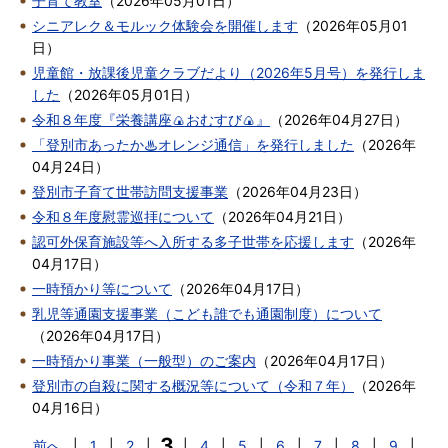
子育て教室
（
2026年05月01日
）
シニアレク＆モルック体験会を開催します
（
2026年05月01
日
）
児童館・放課後児童クラブだより（2026年5月号）を発行しま
した
（
2026年05月01日
）
令和８年度『栄養講座🍙おむすび🍙』
（
2026年04月27日
）
「登別市あったか♨オレンジ通信」を発行しました
（
2026年
04月24日
）
登別市子育て世帯訪問支援事業
（
2026年04月23日
）
令和８年度慰霊巡拝について
（
2026年04月21日
）
認可外保育施設等へ入所する多子世帯を応援します
（
2026年
04月17日
）
一時預かり等について
（
2026年04月17日
）
乳児等通園支援事業（こども誰でも通園制度）について
（
2026年04月17日
）
一時預かり事業（一般型）のご案内
（
2026年04月17日
）
登別市の自殺に関する概況等について（令和７年）
（
2026年
04月16日
）
3
前へ
|
1
|
2
|
|
4
|
5
|
6
|
7
|
8
|
9
|