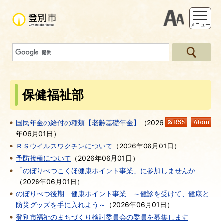
支援ツー
メニュー
保健福祉部
国民年金の給付の種類【老齢基礎年金】
（
2026
RSS
At
年06月01日
）
ＲＳウイルスワクチンについて
（
2026年06月01日
）
予防接種について
（
2026年06月01日
）
「のぼりべつこくほ健康ポイント事業」に参加しませんか
（
2026年06月01日
）
のぼりべつ後期 健康ポイント事業 ～健診を受けて、健康と
防災グッズを手に入れよう～
（
2026年06月01日
）
登別市福祉のまちづくり検討委員会の委員を募集します