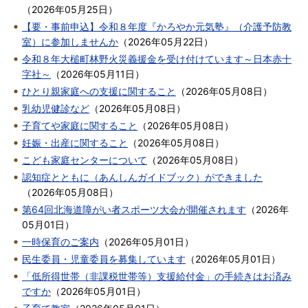
（
2026年05月25日
）
【要・事前申込】令和８年度『かろやか元気塾』（介護予防教
室）に参加しませんか
（
2026年05月22日
）
令和８年大槌町林野火災義援金を受け付けています～日本赤十
字社～
（
2026年05月11日
）
ひとり親家庭への支援に関すること
（
2026年05月08日
）
乳幼児健診など
（
2026年05月08日
）
子育てや家庭に関すること
（
2026年05月08日
）
妊娠・出産に関すること
（
2026年05月08日
）
こども家庭センターについて
（
2026年05月08日
）
認知症とともに（あんしんガイドブック）ができました
（
2026年05月08日
）
第64回北海道障がい者スポーツ大会が開催されます
（
2026年
05月01日
）
一時保育のご案内
（
2026年05月01日
）
民生委員・児童委員を募集しています
（
2026年05月01日
）
「低所得世帯（非課税世帯等）支援給付金」の手続きはお済み
ですか
（
2026年05月01日
）