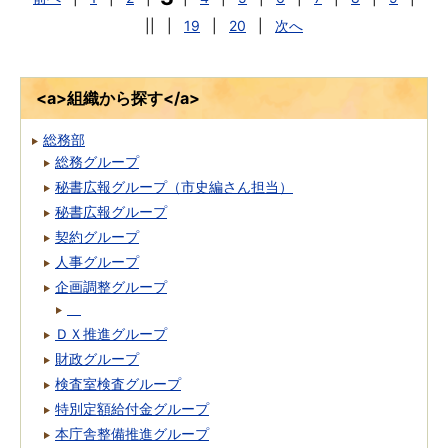
||
|
19
|
20
|
次へ
<a>組織から探す</a>
総務部
総務グループ
秘書広報グループ（市史編さん担当）
秘書広報グループ
契約グループ
人事グループ
企画調整グループ
ＤＸ推進グループ
財政グループ
検査室検査グループ
特別定額給付金グループ
本庁舎整備推進グループ