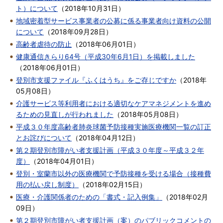
ト）について
（
2018年10月31日
）
地域密着型サービス事業者の公募に係る事業者向け資料の公開
について
（
2018年09月28日
）
高齢者虐待の防止
（
2018年06月01日
）
健康通信きらり64号（平成30年6月1日）を掲載しました
（
2018年06月01日
）
登別市支援ファイル『ふくはうち』をご存じですか
（
2018年
05月08日
）
介護サービス等利用者における適切なケアマネジメントを進め
るための見直しが行われました
（
2018年05月08日
）
平成３０年度高齢者肺炎球菌予防接種実施医療機関一覧の訂正
とお詫びについて
（
2018年04月12日
）
第２期登別市障がい者支援計画（平成３０年度～平成３２年
度）
（
2018年04月01日
）
登別・室蘭市以外の医療機関で予防接種を受ける場合（接種費
用の払い戻し制度）
（
2018年02月15日
）
医療・介護関係者のための「書式・記入例集」
（
2018年02月
09日
）
第２期登別市障がい者支援計画（案）のパブリックコメントの