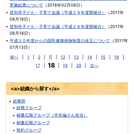
実施結果について
（
2018年02月08日
）
登別市子ども・子育て会議（平成２９年度開催分）
（
2017年
08月18日
）
登別市子ども・子育て会議（平成２６年度開催分）
（
2017年
08月18日
）
平成３０年度からの国民健康保険制度の改正について
（
2017年
07月13日
）
前へ
|
1
|
2
|
||
|
12
|
13
|
14
|
15
|
16
|
18
17
|
|
19
|
20
|
次へ
<a>組織から探す</a>
総務部
総務グループ
秘書広報グループ（市史編さん担当）
秘書広報グループ
契約グループ