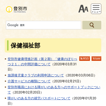
支援ツー
メニュー
保健福祉部
登別市健康増進計画（第２期）「健康のぼりべ
RSS
At
つ２１」の中間評価について
（
2020年03月31
日
）
放課後児童クラブの利用申請について
（
2020年03月06日
）
介護サービスの種類について
（
2020年02月21日
）
登別市職員における障がいのある方へのサポートブックについ
て
（
2020年02月20日
）
障がいのある方の就労パスポートについて
（
2020年01月20
日
）