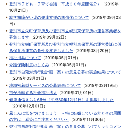
登別市子ども・子育て会議（平成３０年度開催分）
（
2019年
10月21日
）
就学前障がい児の発達支援の無償化について
（
2019年09月03
日
）
登別市立栄町保育所及び登別市立幌別東保育所の運営事業者を
募集します
（
2019年09月02日
）
登別市立栄町保育所及び登別市立幌別東保育所の運営委託に係
る保育所運営の条件を変更しました
（
2019年08月20日
）
福祉用具について
（
2019年05月01日
）
介護保険制度のしくみ
（
2019年05月01日
）
登別市自殺対策行動計画（案）の意見公募の実施結果について
（
2019年03月01日
）
地域密着型サービスの公募結果について
（
2019年02月19日
）
市が所轄する社会福祉法人
（
2019年01月01日
）
健康通信きらり66号（平成30年12月1日）を掲載しました
（
2018年12月01日
）
風しんに気をつけましょう ～特に妊娠している方とその周囲
の方は、感染にご注意ください～
（
2018年11月30日
）
登別市自殺対策行動計画（案）の意見公募（パブリックコメン