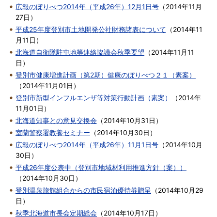
広報のぼりべつ2014年（平成26年）12月1日号
（
2014年11月
27日
）
平成25年度登別市土地開発公社財務諸表について
（
2014年11
月11日
）
北海道自衛隊駐屯地等連絡協議会秋季要望
（
2014年11月11
日
）
登別市健康増進計画（第2期）健康のぼりべつ２１（素案）
（
2014年11月01日
）
登別市新型インフルエンザ等対策行動計画（素案）
（
2014年
11月01日
）
北海道知事との意見交換会
（
2014年10月31日
）
室蘭警察署教養セミナー
（
2014年10月30日
）
広報のぼりべつ2014年（平成26年）11月1日号
（
2014年10月
30日
）
平成26年度公表中（登別市地域材利用推進方針（案））
（
2014年10月30日
）
登別温泉旅館組合からの市民宿泊優待券贈呈
（
2014年10月29
日
）
秋季北海道市長会定期総会
（
2014年10月17日
）