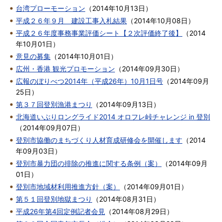
台湾プローモーション
（
2014年10月13日
）
平成２６年９月 建設工事入札結果
（
2014年10月08日
）
平成２６年度事務事業評価シート【２次評価終了後】
（
2014
年10月01日
）
意見の募集
（
2014年10月01日
）
広州・香港 観光プロモーション
（
2014年09月30日
）
広報のぼりべつ2014年（平成26年）10月1日号
（
2014年09月
25日
）
第３７回登別漁港まつり
（
2014年09月13日
）
北海道いぶりロングライド2014 オロフレ峠チャレンジ in 登別
（
2014年09月07日
）
登別市協働のまちづくり人材育成研修会を開催します
（
2014
年09月03日
）
登別市暴力団の排除の推進に関する条例（案）
（
2014年09月
01日
）
登別市地域材利用推進方針（案）
（
2014年09月01日
）
第５１回登別地獄まつり
（
2014年08月31日
）
平成26年第4回定例記者会見
（
2014年08月29日
）