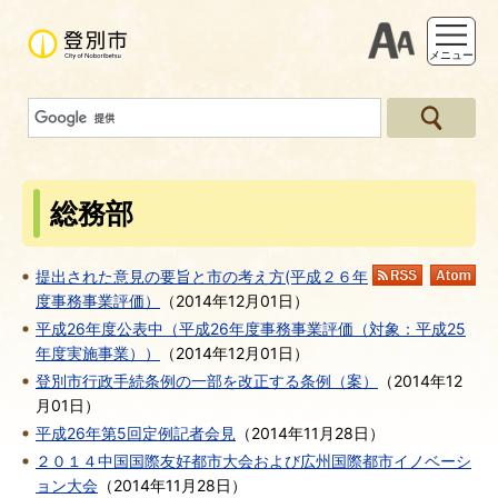
支援ツー
メニュー
総務部
提出された意見の要旨と市の考え方(平成２６年
RSS
At
度事務事業評価）
（
2014年12月01日
）
平成26年度公表中（平成26年度事務事業評価（対象：平成25
年度実施事業））
（
2014年12月01日
）
登別市行政手続条例の一部を改正する条例（案）
（
2014年12
月01日
）
平成26年第5回定例記者会見
（
2014年11月28日
）
２０１４中国国際友好都市大会および広州国際都市イノベーシ
ョン大会
（
2014年11月28日
）