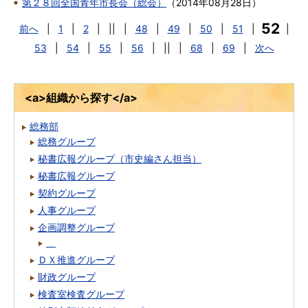
第２８回全国青年市長会（総会）
（
2014年08月28日
）
52
前へ
|
1
|
2
|
||
|
48
|
49
|
50
|
51
|
|
53
|
54
|
55
|
56
|
||
|
68
|
69
|
次へ
<a>組織から探す</a>
総務部
総務グループ
秘書広報グループ（市史編さん担当）
秘書広報グループ
契約グループ
人事グループ
企画調整グループ
ＤＸ推進グループ
財政グループ
検査室検査グループ