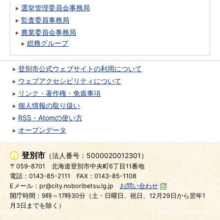
選挙管理委員会事務局
監査委員事務局
農業委員会事務局
総務グループ
登別市公式ウェブサイトの利用について
ウェブアクセシビリティについて
リンク・著作権・免責事項
個人情報の取り扱い
RSS・Atomの使い方
オープンデータ
登別市
（法人番号：5000020012301）
〒059-8701
北海道登別市中央町6丁目11番地
電話：0143-85-2111
FAX：0143-85-1108
Eメール：pr@city.noboribetsu.lg.jp
お問い合わせ
開庁時間：9時～17時30分（土・日曜日、祝日、12月29日から翌年1
月3日までを除く）