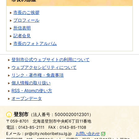
市長のご挨拶
プロフィール
所信表明
記者会見
市長のフォトアルバム
登別市公式ウェブサイトの利用について
ウェブアクセシビリティについて
リンク・著作権・免責事項
個人情報の取り扱い
RSS・Atomの使い方
オープンデータ
登別市
（法人番号：5000020012301）
〒059-8701
北海道登別市中央町6丁目11番地
電話：0143-85-2111
FAX：0143-85-1108
Eメール：pr@city.noboribetsu.lg.jp
お問い合わせ