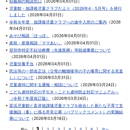
妊娠期の相談窓口
（
2026年04月01日
）
児童館・放課後児童クラブだより（2026年4・5月号）を発行
しました
（
2026年04月01日
）
令和８年度 放課後児童クラブへの途中入所のご案内
（
2026
年04月01日
）
あそび相談「ぽっぽ」
（
2026年04月01日
）
産前・産後相談「ママあい」
（
2026年04月01日
）
登別市特定不妊治療費（先進医療）等助成事業について
（
2026年04月01日
）
児童扶養手当
（
2026年04月01日
）
民法等の一部改正法（父母の離婚後等の子の養育に関する見直
し）について
（
2026年03月31日
）
児童虐待に関する通報・相談について
（
2026年03月24日
）
こども虐待対応の手引き～こども虐待防止対応マニュアル～
（令和７年度改訂版）
（
2026年03月24日
）
富浜児童館と富岸放課後児童クラブを統合した新たな子育て支
援施設（案）に係る意見公募（パブリックコメント）の実施結
果について
（
2026年03月18日
）
1
前へ
|
|
2
|
3
|
4
|
5
|
6
|
次へ