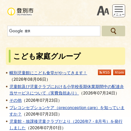
支援ツー
メニュー
こども家庭グループ
幌別児童館にこども食堂がやってきます！
RSS
At
（
2026年08月06日
）
児童館及び児童クラブにおける小学校長期休業期間中の配達弁
当サービスについて（実費負担あり）
（
2026年07月24日
）
その他
（
2026年07月23日
）
プレコンセプションケア（preconception care）を知っていま
すか？
（
2026年07月23日
）
児童館・放課後児童クラブだより（2026年7・8月号）を発行
しました
（
2026年07月01日
）