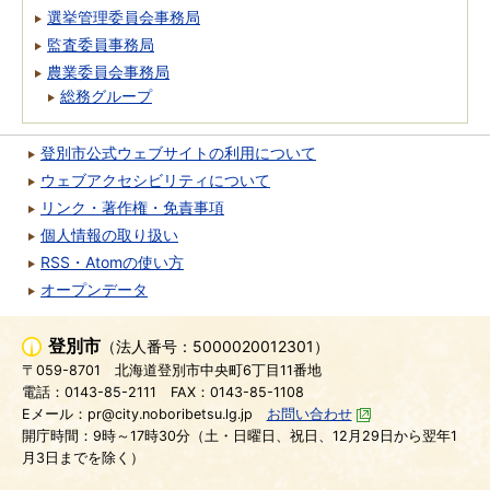
選挙管理委員会事務局
監査委員事務局
農業委員会事務局
総務グループ
登別市公式ウェブサイトの利用について
ウェブアクセシビリティについて
リンク・著作権・免責事項
個人情報の取り扱い
RSS・Atomの使い方
オープンデータ
登別市
（法人番号：5000020012301）
〒059-8701
北海道登別市中央町6丁目11番地
電話：0143-85-2111
FAX：0143-85-1108
Eメール：pr@city.noboribetsu.lg.jp
お問い合わせ
開庁時間：9時～17時30分（土・日曜日、祝日、12月29日から翌年1
月3日までを除く）