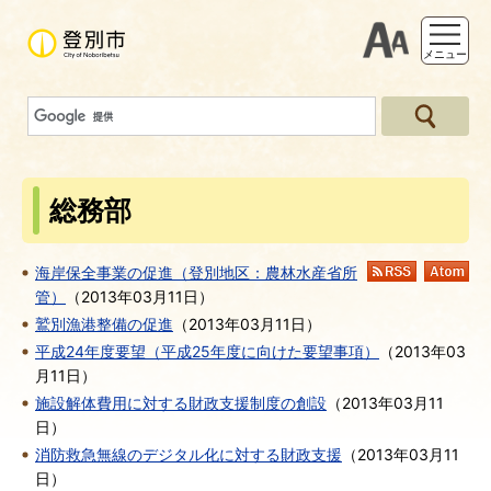
支援ツー
メニュー
総務部
海岸保全事業の促進（登別地区：農林水産省所
RSS
At
管）
（
2013年03月11日
）
鷲別漁港整備の促進
（
2013年03月11日
）
平成24年度要望（平成25年度に向けた要望事項）
（
2013年03
月11日
）
施設解体費用に対する財政支援制度の創設
（
2013年03月11
日
）
消防救急無線のデジタル化に対する財政支援
（
2013年03月11
日
）