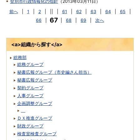
登別市行政情報化の指針
（
2013年03月11日
）
前へ
|
1
|
2
|
||
|
61
|
62
|
63
|
64
|
65
|
67
66
|
|
68
|
69
|
次へ
<a>組織から探す</a>
総務部
総務グループ
秘書広報グループ（市史編さん担当）
秘書広報グループ
契約グループ
人事グループ
企画調整グループ
ＤＸ推進グループ
財政グループ
検査室検査グループ