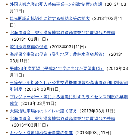
外国人観光客の受入整備事業への補助制度の創設
（
2013年03
月11日
）
観光圏認定協議会に対する補助金等の拡大
（
2013年03月11
日
）
北海道遺産 登別温泉地獄谷遊歩道並びに展望台の整備
（
2013年03月11日
）
鷲別漁港整備の促進
（
2013年03月11日
）
海岸保全事業の促進（登別地区：農林水産省所管）
（
2013年
03月11日
）
平成23年度要望（平成24年度に向けた要望事項）
（
2013年03
月11日
）
三障がいを対象とした公共交通機関運賃や高速道路利用料金割
引制度
（
2013年03月11日
）
プレジャーボート等による遊漁に対するライセンス制度の早期
確立
（
2013年03月11日
）
大湯沼駐車場内のトイレの建て替え
（
2013年03月11日
）
北海道遺産 登別温泉地獄谷遊歩道並びに展望台の整備
（
2013年03月11日
）
キウシト湿原緑地保全事業の促進
（
2013年03月11日
）