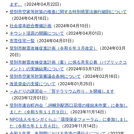
ます。
（
2024年04月22日
）
登別市空家等対策の推進に関する特別措置法施行細則について
（
2024年04月16日
）
社会資本総合整備計画
（
2024年04月10日
）
キウシト湿原の開園について
（
2024年04月01日
）
市営住宅一覧
（
2024年04月01日
）
登別市耐震改修促進計画（令和６年３月改定）
（
2024年03月
20日
）
登別市耐震改修促進計画（案）に係る意見公募（パブリックコ
メント）の実施結果について
（
2024年03月12日
）
登別市空家等対策審議会条例について
（
2024年02月16日
）
改造資金の支援について
（
2024年01月25日
）
～みどりの講習会～「苔テラリウム作り」を開催します
（
2023年12月01日
）
登別市連合町内会「JR幌別駅西口花壇の後始末作業」に参加し
ました（令和５年１１月９日）
（
2023年11月14日
）
NPO法人モモンガくらぶ「環境保全フォーラム」に参加しまし
た（令和５年１１月４日）
（
2023年11月14日
）
令和５年度 冬期間における市道の通行止について
（
2023年