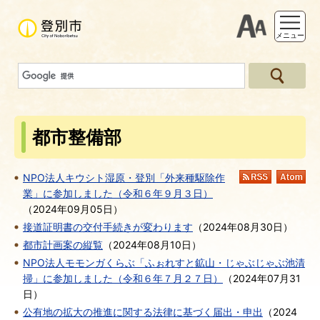
支援ツー
メニュー
都市整備部
NPO法人キウシト湿原・登別「外来種駆除作
RSS
At
業」に参加しました（令和６年９月３日）
（
2024年09月05日
）
接道証明書の交付手続きが変わります
（
2024年08月30日
）
都市計画案の縦覧
（
2024年08月10日
）
NPO法人モモンガくらぶ「ふぉれすと鉱山・じゃぶじゃぶ池清
掃」に参加しました（令和６年７月２７日）
（
2024年07月31
日
）
公有地の拡大の推進に関する法律に基づく届出・申出
（
2024