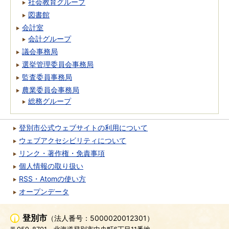
社会教育グループ
図書館
会計室
会計グループ
議会事務局
選挙管理委員会事務局
監査委員事務局
農業委員会事務局
総務グループ
登別市公式ウェブサイトの利用について
ウェブアクセシビリティについて
リンク・著作権・免責事項
個人情報の取り扱い
RSS・Atomの使い方
オープンデータ
登別市
（法人番号：5000020012301）