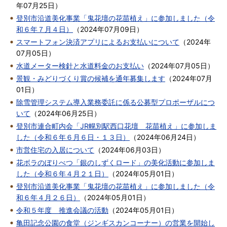
年07月25日
）
登別市沿道美化事業「鬼花壇の花苗植え」に参加しました（令
和６年７月４日）
（
2024年07月09日
）
スマートフォン決済アプリによるお支払いについて
（
2024年
07月05日
）
水道メーター検針と水道料金のお支払い
（
2024年07月05日
）
景観・みどりづくり賞の候補を通年募集します
（
2024年07月
01日
）
除雪管理システム導入業務委託に係る公募型プロポーザルにつ
いて
（
2024年06月25日
）
登別市連合町内会「JR幌別駅西口花壇 花苗植え」に参加しま
した（令和６年６月６日・１３日）
（
2024年06月24日
）
市営住宅の入居について
（
2024年06月03日
）
花ボラのぼりべつ「銀のしずくロード」の美化活動に参加しま
した（令和６年４月２１日）
（
2024年05月01日
）
登別市沿道美化事業「鬼花壇の花苗植え」に参加しました（令
和６年４月２６日）
（
2024年05月01日
）
令和５年度 推進会議の活動
（
2024年05月01日
）
亀田記念公園の食堂（ジンギスカンコーナー）の営業を開始し