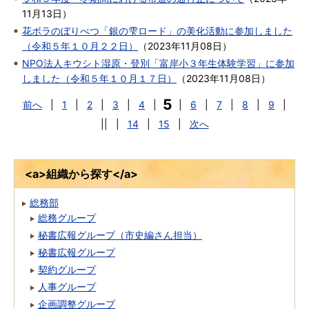
11月13日
）
花ボラのぼりべつ「銀の雫ロード」の美化活動に参加しました
（令和５年１０月２２日）
（
2023年11月08日
）
NPO法人キウシト湿原・登別「富岸小３年生体験学習」に参加
しました（令和５年１０月１７日）
（
2023年11月08日
）
5
前へ
|
1
|
2
|
3
|
4
|
|
6
|
7
|
8
|
9
|
||
|
14
|
15
|
次へ
<a>組織から探す</a>
総務部
総務グループ
秘書広報グループ（市史編さん担当）
秘書広報グループ
契約グループ
人事グループ
企画調整グループ