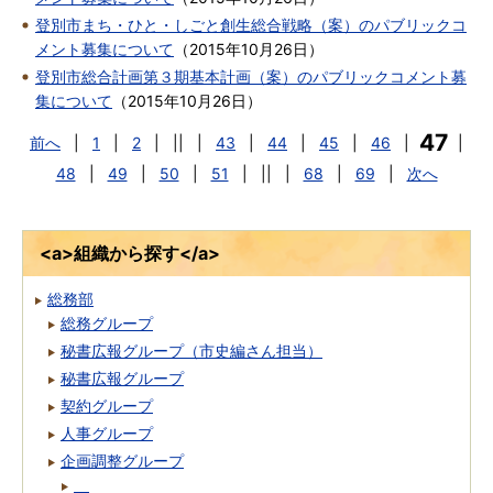
登別市まち・ひと・しごと創生総合戦略（案）のパブリックコ
メント募集について
（
2015年10月26日
）
登別市総合計画第３期基本計画（案）のパブリックコメント募
集について
（
2015年10月26日
）
47
前へ
|
1
|
2
|
||
|
43
|
44
|
45
|
46
|
|
48
|
49
|
50
|
51
|
||
|
68
|
69
|
次へ
<a>組織から探す</a>
総務部
総務グループ
秘書広報グループ（市史編さん担当）
秘書広報グループ
契約グループ
人事グループ
企画調整グループ