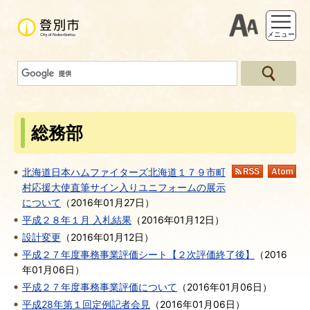
支援ツー
メニュー
総務部
北海道日本ハムファイターズ北海道１７９市町
RSS
At
村応援大使直筆サイン入りユニフォームの展示
について
（
2016年01月27日
）
平成２８年１月 入札結果
（
2016年01月12日
）
設計変更
（
2016年01月12日
）
平成２７年度事務事業評価シート【２次評価終了後】
（
2016
年01月06日
）
平成２７年度事務事業評価について
（
2016年01月06日
）
平成28年第１回定例記者会見
（
2016年01月06日
）