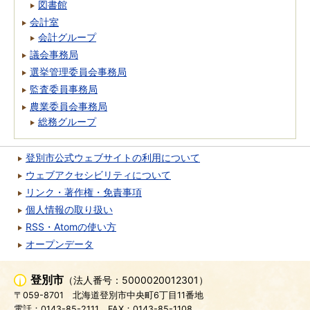
図書館
会計室
会計グループ
議会事務局
選挙管理委員会事務局
監査委員事務局
農業委員会事務局
総務グループ
登別市公式ウェブサイトの利用について
ウェブアクセシビリティについて
リンク・著作権・免責事項
個人情報の取り扱い
RSS・Atomの使い方
オープンデータ
登別市
（法人番号：5000020012301）
〒059-8701
北海道登別市中央町6丁目11番地
電話：0143-85-2111
FAX：0143-85-1108