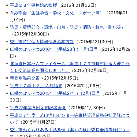
平成２８年事務始め挨拶
（
2016年01月06日
）
育み部会（生涯学習・学校・文化・スポーツ等）
（
2016年01
月01日
）
防災・環境部会（環境・自然・防災・消防・救急・防犯等）
（
2015年12月30日
）
登別市特定個人情報保護基本方針
（
2015年12月30日
）
広報のぼりべつ2016年（平成28年）1月1日号
（
2015年12月29
日
）
北海道日本ハムファイターズ北海道１７９市町村応援大使２０
１５交流事業を開催しました。
（
2015年12月26日
）
新登別温泉交番
（
2015年12月15日
）
平成２７年１２月 入札結果
（
2015年12月09日
）
広報のぼりべつ2015年（平成27年）12月1日号
（
2015年11月
30日
）
平成27年第５回定例記者会見
（
2015年11月30日
）
平成２７年度 若山浄化センター等維持管理業務包括委託につ
いて
（
2015年11月27日
）
登別市ぬくもりある手話条例（案）の検討委員会議事録につい
て
（
2015年11月25日
）