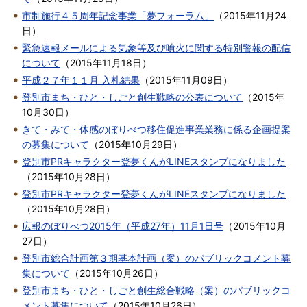
市制施行４５周年記念事業「夢フォーラム」
（
2015年11月24
日
）
緊急速報メールによる気象等及び噴火に関する特別警報の配信
について
（
2015年11月18日
）
平成２７年１１月 入札結果
（
2015年11月09日
）
登別市まち・ひと・しごと創生戦略の公表について
（
2015年
10月30日
）
きて・みて・体感のぼりべつ移住促進事業業務に係る企画提案
の募集について
（
2015年10月29日
）
登別市PRキャラクター登夢くんがLINEスタンプになりました
（
2015年10月28日
）
登別市PRキャラクター登夢くんがLINEスタンプになりました
（
2015年10月28日
）
広報のぼりべつ2015年（平成27年）11月1日号
（
2015年10月
27日
）
登別市総合計画第３期基本計画（案）のパブリックコメント募
集について
（
2015年10月26日
）
登別市まち・ひと・しごと創生総合戦略（案）のパブリックコ
メント募集について
（
2015年10月26日
）