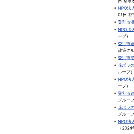
日
都市
NPO
01日
都
登別市
NPO
ープ
）
登別市
政策グ
登別市
花ボラ
ループ
NPO
ープ
）
登別市
グルー
花ボラ
グルー
NPO
（
2024