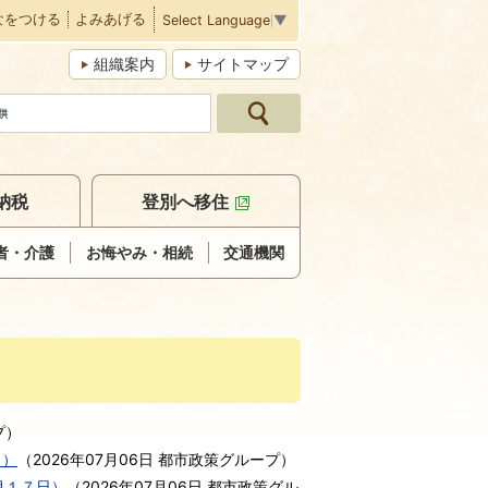
なをつける
よみあげる
Select Language
▼
組織案内
サイトマップ
納税
登別へ移住
者・介護
お悔やみ・相続
交通機関
プ
）
日）
（
2026年07月06日
都市政策グループ
）
月１７日）
（
2026年07月06日
都市政策グル