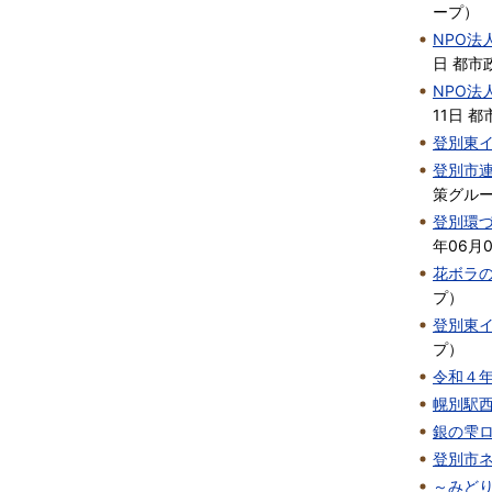
ープ
）
NPO
日
都市
NPO
11日
都
登別東
登別市
策グル
登別環
年06月
花ボラ
プ
）
登別東
プ
）
令和４
幌別駅
銀の雫
登別市
～みど