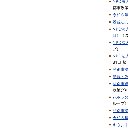
NPO
都市政
令和６
景観法
NPO
日）
（
2
NPO
プ
）
NPO
31日
都
登別市
景観・
登別市
政策グ
花ボラ
ループ
登別市
令和５
キウシ