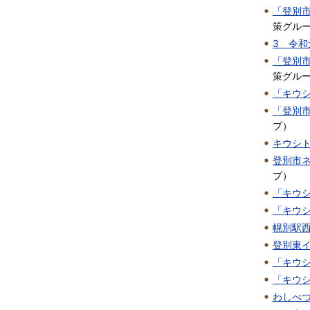
「登別市
策グル
3 令
「登別市
策グル
「キウ
「登別
プ
）
キウシ
登別市
プ
）
「キウ
「キウ
幌別駅
登別東
「キウ
「キウ
わしべ