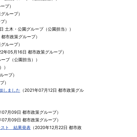
ループ
）
策グループ
）
ープ
）
1日
土木・公園グループ（公園担当）
）
都市政策グループ
）
策グループ
）
22年05月16日
都市政策グループ
）
ループ（公園担当）
）
）
）
ループ
）
プ
）
加しました
（
2021年07月12日
都市政策グル
年07月09日
都市政策グループ
）
年07月09日
都市政策グループ
）
テスト 結果発表
（
2020年12月22日
都市政