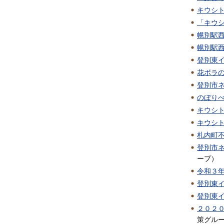
キウシ
「キウ
幌別駅
幌別駅
登別東
花ボラ
登別市
のぼり
キウシ
キウシ
札内町
登別市
ープ
）
令和３
登別東
登別東
２０２
策グル