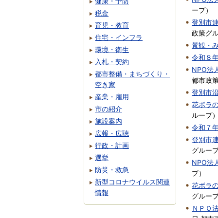
健康・予防
ープ
）
税金
登別市
育児・教育
政策グ
住宅・インフラ
景観・
環境・衛生
令和８
入札・契約
NPO
都市整備・まちづくり・
都市政
空き家
登別市
産業・雇用
花ボラ
市の紹介
ループ
施設案内
令和７
広報・広聴
登別市
行政・計画
グルー
選挙
NPO
防災・救急
プ
）
新型コロナウイルス関連
花ボラ
情報
グルー
ＮＰＯ