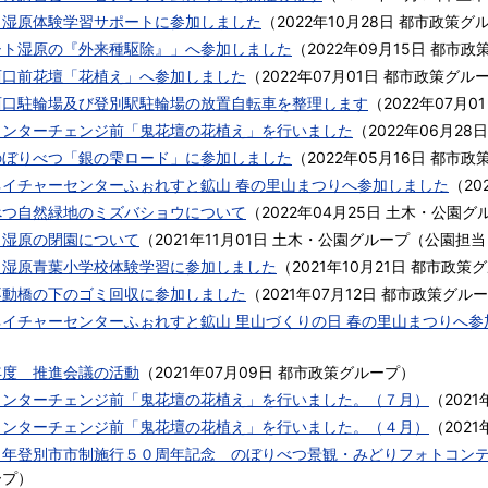
ト湿原体験学習サポートに参加しました
（
2022年10月28日
都市政策グ
シト湿原の『外来種駆除』」へ参加しました
（
2022年09月15日
都市政
西口前花壇「花植え」へ参加しました
（
2022年07月01日
都市政策グル
西口駐輪場及び登別駅駐輪場の放置自転車を整理します
（
2022年07月0
インターチェンジ前「鬼花壇の花植え」を行いました
（
2022年06月28日
のぼりべつ「銀の雫ロード」に参加しました
（
2022年05月16日
都市政
ネイチャーセンターふぉれすと鉱山 春の里山まつりへ参加しました
（
20
べつ自然緑地のミズバショウについて
（
2022年04月25日
土木・公園グ
ト湿原の閉園について
（
2021年11月01日
土木・公園グループ（公園担当
ト湿原青葉小学校体験学習に参加しました
（
2021年10月21日
都市政策グ
不動橋の下のゴミ回収に参加しました
（
2021年07月12日
都市政策グルー
ネイチャーセンターふぉれすと鉱山 里山づくりの日 春の里山まつりへ参
年度 推進会議の活動
（
2021年07月09日
都市政策グループ
）
インターチェンジ前「鬼花壇の花植え」を行いました。（７月）
（
2021
インターチェンジ前「鬼花壇の花植え」を行いました。（４月）
（
2021
０年登別市市制施行５０周年記念 のぼりべつ景観・みどりフォトコン
ープ
）