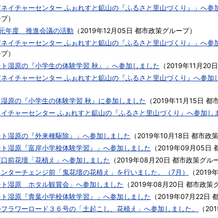
ネイチャーセンター ふぉれすと鉱山の『ふるさと里山づくり』」へ参加
ープ
）
和元年度 推進会議の活動
（
2019年12月05日
都市政策グループ
）
ネイチャーセンター ふぉれすと鉱山の『ふるさと里山づくり』」へ参加
ープ
）
シト湿原の『小学生の体験学習 秋』」へ参加しました
（
2019年11月20日
市ネイチャーセンター ふぉれすと鉱山の『ふるさと里山づくり』へ参加
ト湿原の『小学生の体験学習 秋』に参加しました
（
2019年11月15日
都
ネイチャーセンター ふぉれすと鉱山の『ふるさと里山づくり』へ参加し
シト湿原の『外来種駆除』」へ参加しました
（
2019年10月18日
都市政
シト湿原『富岸小学校体験学習』」へ参加しました
（
2019年09月05日
西口前花壇「花植え」へ参加しました
（
2019年08月20日
都市政策グル
インターチェンジ前「鬼花壇の花植え」を行いました。（7月）
（
2019
シト湿原 ホタル観賞会」へ参加しました
（
2019年08月20日
都市政策
シト湿原『青葉小学校体験学習』」へ参加しました
（
2019年07月22日
つフラワーロード３６号の「土起こし、花植え」へ参加しました。
（
20