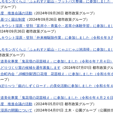
法人モモンガくらぶ「ふぉれすと鉱山・フットパス整備」に参加しました
策グループ
）
年度 推進会議の活動
（
2024年09月26日
都市政策グループ
）
に基づく届出制度
（
2024年09月26日
都市政策グループ
）
法人キウシト湿原・登別「富岸小・青葉小・若草小体験学習」に参加しま
024年09月26日
都市政策グループ
）
法人キウシト湿原・登別「外来種駆除作業」に参加しました（令和６年９
法人モモンガくらぶ「ふぉれすと鉱山・じゃぶじゃぶ池清掃」に参加しま
市政策グループ
）
沿道美化事業「鬼花壇の花苗植え」に参加しました（令和６年７月４日
みどりづくり賞の候補を通年募集します
（
2024年07月01日
都市政策グ
連合町内会「JR幌別駅西口花壇 花苗植え」に参加しました（令和６年
ループ
）
のぼりべつ「銀のしずくロード」の美化活動に参加しました（令和６年
）
沿道美化事業「鬼花壇の花苗植え」に参加しました（令和６年４月２６
年度 推進会議の活動
（
2024年05月01日
都市政策グループ
）
ト湿原の開園について
（
2024年04月01日
土木・公園グループ（公園担