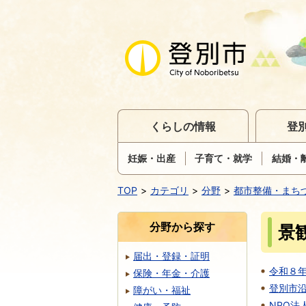
くらしの情報
登
妊娠・出産
子育て・就学
結婚・
TOP
カテゴリ
分野
都市整備・まち
分野から探す
景
届出・登録・証明
令和８
保険・年金・介護
登別市
障がい・福祉
NPO