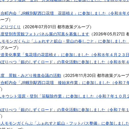
連合町内会「JR幌別駅西口花壇 花苗植え」に参加しました（令和８年
ループ
）
みどりづくり
（
2026年07月01日
都市政策グループ
）
年度登別市景観フォトパネル展の写真を募集します
（
2026年05月27日
法人モモンガくらぶ「ふぉれすと鉱山・里山の春しごと」に参加しました
策グループ
）
沿道美化事業「鬼花壇の花苗植え」に参加しました（令和８年４月２３
のぼりべつ「銀のしずくロード」の美化活動に参加しました（令和８年
）
年度 景観・みどり推進会議の活動
（
2025年11月20日
都市政策グルー
連合町内会「JR幌別駅西口花壇 後始末作業」に参加しました（令和７
プ
）
法人キウシト湿原・登別「笹駆除作業」に参加しました（令和７年１０月
のぼりべつ「銀のしずくロード」の美化活動に参加しました（令和７年
プ
）
法人モモンガくらぶ「ふぉれすと鉱山・フットパス整備」に参加しまし