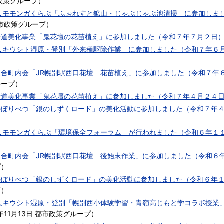
政策グループ
）
法人モモンガくらぶ「ふぉれすと鉱山・じゃぶじゃぶ池清掃」に参加しま
市政策グループ
）
沿道美化事業「鬼花壇の花苗植え」に参加しました（令和７年７月２日
法人キウシト湿原・登別「外来種駆除作業」に参加しました（令和７年６
連合町内会「JR幌別駅西口花壇 花苗植え」に参加しました（令和７年
ループ
）
沿道美化事業「鬼花壇の花苗植え」に参加しました（令和７年４月２４
のぼりべつ「銀のしずくロード」の美化活動に参加しました（令和７年
）
法人モモンガくらぶ「環境保全フォーラム」が行われました（令和６年１
連合町内会「JR幌別駅西口花壇 後始末作業」に参加しました（令和６
プ
）
のぼりべつ「銀のしずくロード」の美化活動に参加しました（令和６年
プ
）
法人キウシト湿原・登別「幌別西小体験学習・青嶺高じもと学コラボ授業
年11月13日
都市政策グループ
）