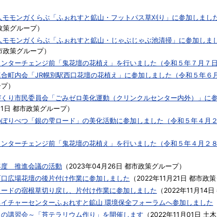
法人モモンガくらぶ「ふぉれすと鉱山・フットパス草刈り」に参加しまし
政策グループ
）
法人モモンガくらぶ「ふぉれすと鉱山・じゃぶじゃぶ池清掃」に参加しま
市政策グループ
）
インターチェンジ前「鬼花壇の花植え」を行いました（令和５年７月７
連合町内会「JR幌別駅西口花壇の花植え」に参加しました（令和５年６
ープ
）
づくり市民委員会「ごみゼロ美化運動（クリンクルセンター内外）」に
01日
都市政策グループ
）
のぼりべつ「銀の雫ロード」の美化活動に参加しました（令和５年４月
インターチェンジ前「鬼花壇の花植え」を行いました（令和５年４月２
年度 推進会議の活動
（
2023年04月26日
都市政策グループ
）
西口広場花壇の後片付け作業に参加しました
（
2022年11月21日
都市政策
ロードの宿根草切り戻し、片付け作業に参加しました
（
2022年11月14日
ネイチャーセンターふぉれすと鉱山 環境保全フォーラムへ参加しました
りの講習会～「苔テラリウム作り」を開催します
（
2022年11月01日
土木