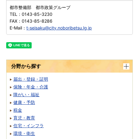
都市整備部 都市政策グループ
TEL：
0143-85-3230
FAX：
0143-85-8286
E-Mail：
t-seisaku@city.noboribetsu.lg.jp
分野から探す
届出・登録・証明
保険・年金・介護
障がい・福祉
健康・予防
税金
育児・教育
住宅・インフラ
環境・衛生