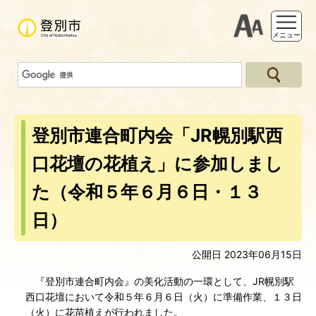
支援ツー
メニュー
登別市連合町内会「JR幌別駅西
口花壇の花植え」に参加しまし
た（令和５年６月６日・１３
日）
公開日 2023年06月15日
『登別市連合町内会』の美化活動の一環として、JR幌別駅
西口花壇において令和５年６月６日（火）に準備作業、１３日
（火）に花苗植えが行われました。