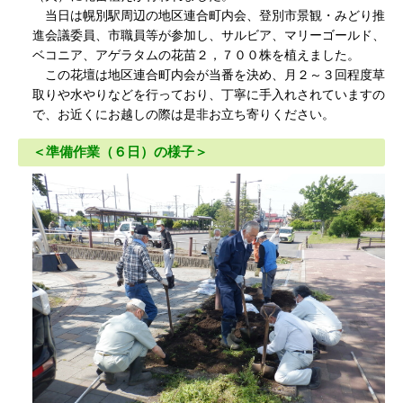
当日は幌別駅周辺の地区連合町内会、登別市景観・みどり推
進会議委員、市職員等が参加し、サルビア、マリーゴールド、
ベコニア、アゲラタムの花苗２，７００株を植えました。
この花壇は地区連合町内会が当番を決め、月２～３回程度草
取りや水やりなどを行っており、丁寧に手入れされていますの
で、お近くにお越しの際は是非お立ち寄りください。
＜準備作業（６日）の様子＞